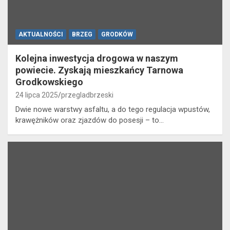
AKTUALNOŚCI
BRZEG
GRODKÓW
Kolejna inwestycja drogowa w naszym
powiecie. Zyskają mieszkańcy Tarnowa
Grodkowskiego
24 lipca 2025
przegladbrzeski
Dwie nowe warstwy asfaltu, a do tego regulacja wpustów,
krawężników oraz zjazdów do posesji – to…