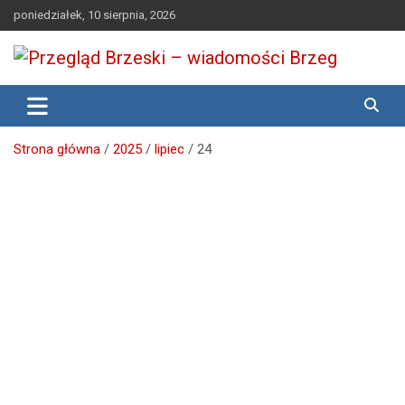
Skip
poniedziałek, 10 sierpnia, 2026
to
content
Media lokalne Brzeg | Gazeta Brzeg | Wiadomości Brzeg |
Przegląd Brzeski – wiadomości
Brzeg24
Brzeg
Strona główna
2025
lipiec
24