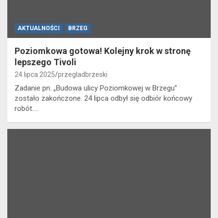
AKTUALNOŚCI
BRZEG
Poziomkowa gotowa! Kolejny krok w stronę
lepszego Tivoli
24 lipca 2025
przegladbrzeski
Zadanie pn. „Budowa ulicy Poziomkowej w Brzegu”
zostało zakończone. 24 lipca odbył się odbiór końcowy
robót.…