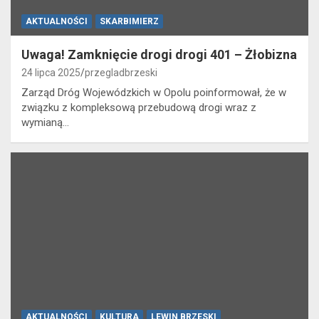
AKTUALNOŚCI
SKARBIMIERZ
Uwaga! Zamknięcie drogi drogi 401 – Żłobizna
24 lipca 2025
przegladbrzeski
Zarząd Dróg Wojewódzkich w Opolu poinformował, że w
związku z kompleksową przebudową drogi wraz z
wymianą…
AKTUALNOŚCI
KULTURA
LEWIN BRZESKI