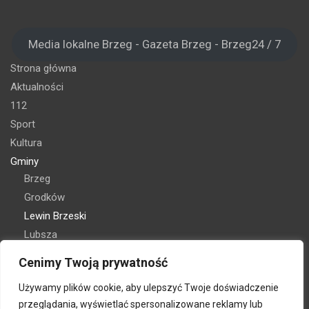
Media lokalne Brzeg - Gazeta Brzeg - Brzeg24 / 7
Strona główna
Aktualności
112
Sport
Kultura
Gminy
Brzeg
Grodków
Lewin Brzeski
Lubsza
Olszanka
Cenimy Twoją prywatność
Skarbimierz
Używamy plików cookie, aby ulepszyć Twoje doświadczenie
Oferta reklamy
przeglądania, wyświetlać spersonalizowane reklamy lub