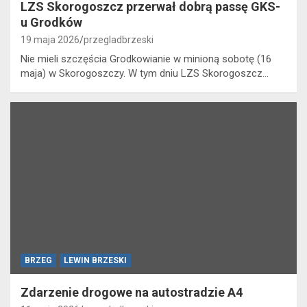
LZS Skorogoszcz przerwał dobrą passę GKS-
u Grodków
19 maja 2026
przegladbrzeski
Nie mieli szczęścia Grodkowianie w minioną sobotę (16
maja) w Skorogoszczy. W tym dniu LZS Skorogoszcz…
BRZEG
LEWIN BRZESKI
Zdarzenie drogowe na autostradzie A4