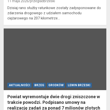
11 maja 2026
przegladbrzeski
Dzisiaj rano służby ratunkowe zostały zadysponowane do
zdarzenia drogowego z udziałem samochodu
ciężarowego na 207 kilometrze…
AKTUALNOŚCI
BRZEG
GRODKÓW
LEWIN BRZESKI
Powiat wyremontuje dwie drogi zniszczone w
trakcie powodzi. Podpisano umowy na
realizację zadań za ponad 7 milionów złotych