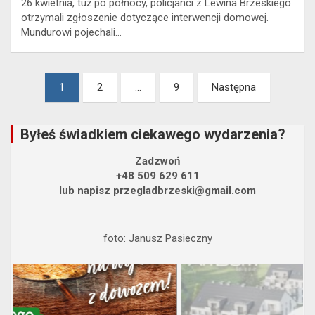
26 kwietnia, tuż po północy, policjanci z Lewina Brzeskiego
otrzymali zgłoszenie dotyczące interwencji domowej.
Mundurowi pojechali…
Stronicowanie
1
2
…
9
Następna
wpisów
Byłeś świadkiem ciekawego wydarzenia?
Zadzwoń
+48 509 629 611
lub napisz przegladbrzeski@gmail.com
foto: Janusz Pasieczny