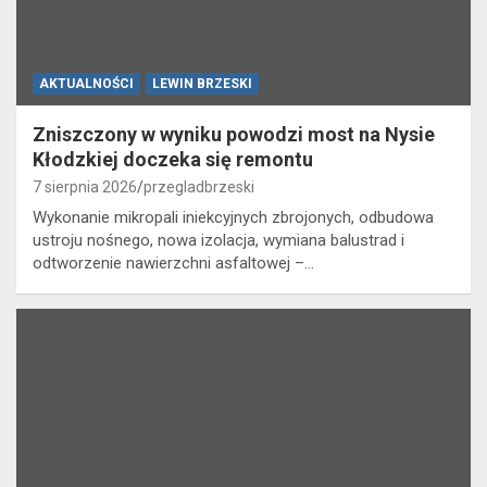
AKTUALNOŚCI
LEWIN BRZESKI
Zniszczony w wyniku powodzi most na Nysie
Kłodzkiej doczeka się remontu
7 sierpnia 2026
przegladbrzeski
Wykonanie mikropali iniekcyjnych zbrojonych, odbudowa
ustroju nośnego, nowa izolacja, wymiana balustrad i
odtworzenie nawierzchni asfaltowej –…