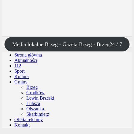
Media lokalne Brzeg - Gazeta Brzeg - Brzeg24 / 7
Strona główna
Aktualności
112
Sport
Kultura
Gminy
Brzeg
Grodków
Lewin Brzeski
Lubsza
Olszanka
Skarbimierz
Oferta reklamy
Kontakt