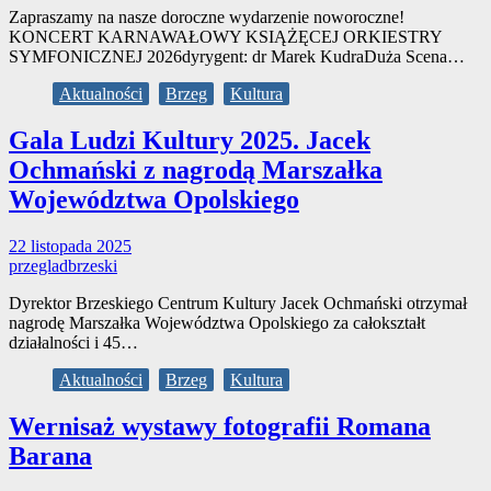
Zapraszamy na nasze doroczne wydarzenie noworoczne!
KONCERT KARNAWAŁOWY KSIĄŻĘCEJ ORKIESTRY
SYMFONICZNEJ 2026dyrygent: dr Marek KudraDuża Scena…
Aktualności
Brzeg
Kultura
Gala Ludzi Kultury 2025. Jacek
Ochmański z nagrodą Marszałka
Województwa Opolskiego
22 listopada 2025
przegladbrzeski
Dyrektor Brzeskiego Centrum Kultury Jacek Ochmański otrzymał
nagrodę Marszałka Województwa Opolskiego za całokształt
działalności i 45…
Aktualności
Brzeg
Kultura
Wernisaż wystawy fotografii Romana
Barana