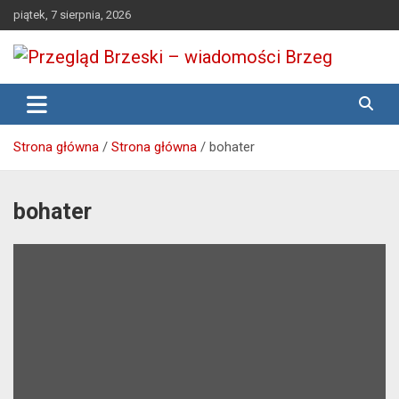
Skip
piątek, 7 sierpnia, 2026
to
content
Media lokalne Brzeg | Gazeta Brzeg | Wiadomości Brzeg |
Przegląd Brzeski – wiadomości
Brzeg24
Brzeg
Strona główna
Strona główna
bohater
bohater