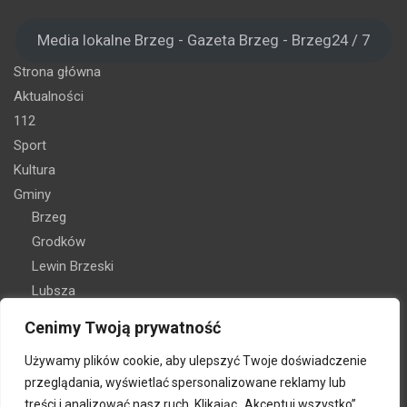
Media lokalne Brzeg - Gazeta Brzeg - Brzeg24 / 7
Strona główna
Aktualności
112
Sport
Kultura
Gminy
Brzeg
Grodków
Lewin Brzeski
Lubsza
Olszanka
Cenimy Twoją prywatność
Skarbimierz
Używamy plików cookie, aby ulepszyć Twoje doświadczenie
Oferta reklamy
przeglądania, wyświetlać spersonalizowane reklamy lub
Kontakt
treści i analizować nasz ruch. Klikając „Akceptuj wszystko”,