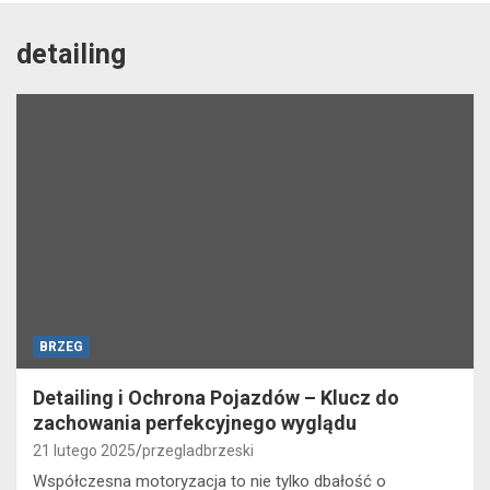
detailing
BRZEG
Detailing i Ochrona Pojazdów – Klucz do
zachowania perfekcyjnego wyglądu
21 lutego 2025
przegladbrzeski
Współczesna motoryzacja to nie tylko dbałość o