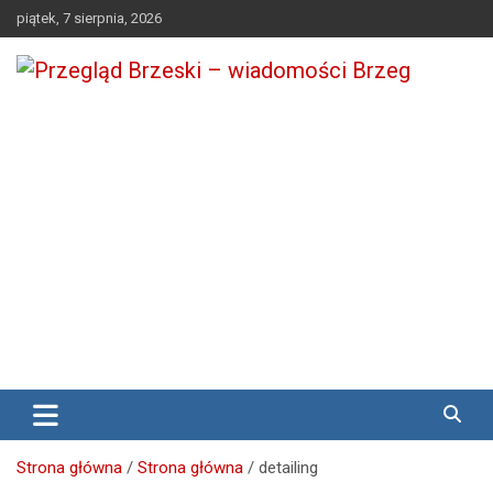
Skip
piątek, 7 sierpnia, 2026
to
content
Media lokalne Brzeg | Gazeta Brzeg | Wiadomości Brzeg |
Przegląd Brzeski – wiadomości
Brzeg24
Brzeg
Strona główna
Strona główna
detailing