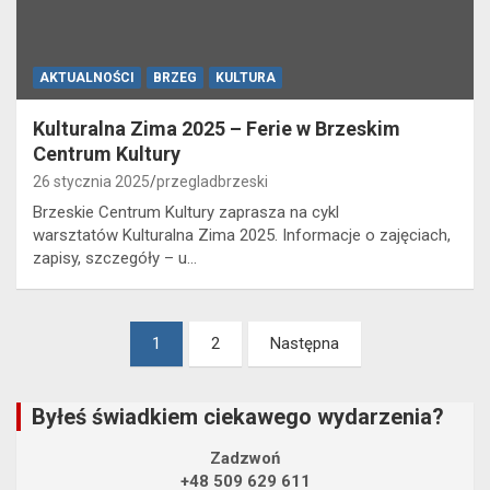
AKTUALNOŚCI
BRZEG
KULTURA
Kulturalna Zima 2025 – Ferie w Brzeskim
Centrum Kultury
26 stycznia 2025
przegladbrzeski
Brzeskie Centrum Kultury zaprasza na cykl
warsztatów Kulturalna Zima 2025. Informacje o zajęciach,
zapisy, szczegóły – u…
Stronicowanie
1
2
Następna
wpisów
Byłeś świadkiem ciekawego wydarzenia?
Zadzwoń
+48 509 629 611