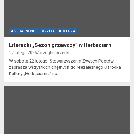
AKTUALNOŚCI
BRZEG
KULTURA
Literacki „Sezon grzewczy” w Herbaciarni
17 lutego 2025
przegladbrzeski
W sobotę 22 lutego, Stowarzyszenie Żywych Poetów
zaprasza wszystkich chętnych do Niezależnego Ośrodka
Kultury „Herbaciarnia” na…