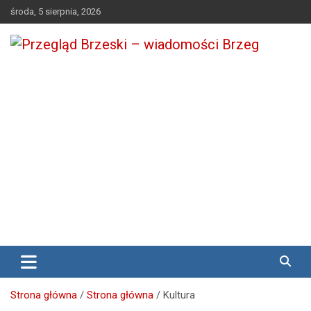
Skip
środa, 5 sierpnia, 2026
to
content
Media lokalne Brzeg | Gazeta Brzeg | Wiadomości Brzeg |
Przegląd Brzeski – wiadomości
Brzeg24
Brzeg
Strona główna
Strona główna
Kultura