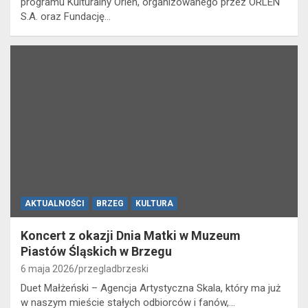
programu Kulturalny Orlen, organizowanego przez ORLEN
S.A. oraz Fundację…
AKTUALNOŚCI
BRZEG
KULTURA
Koncert z okazji Dnia Matki w Muzeum
Piastów Śląskich w Brzegu
6 maja 2026
przegladbrzeski
Duet Małżeński – Agencja Artystyczna Skala, który ma już
w naszym mieście stałych odbiorców i fanów,…