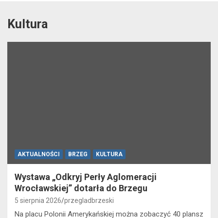
Kultura
AKTUALNOŚCI
BRZEG
KULTURA
Wystawa „Odkryj Perły Aglomeracji
Wrocławskiej” dotarła do Brzegu
5 sierpnia 2026
przegladbrzeski
Na placu Polonii Amerykańskiej można zobaczyć 40 plansz