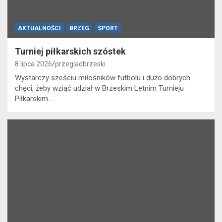
AKTUALNOŚCI
BRZEG
SPORT
Turniej piłkarskich szóstek
8 lipca 2026
przegladbrzeski
Wystarczy sześciu miłośników futbolu i dużo dobrych
chęci, żeby wziąć udział w Brzeskim Letnim Turnieju
Piłkarskim.…