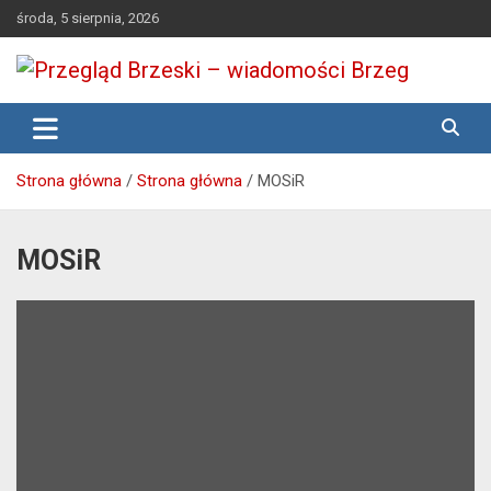
Skip
środa, 5 sierpnia, 2026
to
content
Media lokalne Brzeg | Gazeta Brzeg | Wiadomości Brzeg |
Przegląd Brzeski – wiadomości
Brzeg24
Brzeg
Strona główna
Strona główna
MOSiR
MOSiR