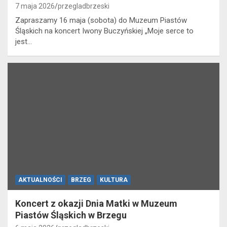
7 maja 2026
przegladbrzeski
Zapraszamy 16 maja (sobota) do Muzeum Piastów
Śląskich na koncert Iwony Buczyńskiej „Moje serce to
jest…
AKTUALNOŚCI
BRZEG
KULTURA
Koncert z okazji Dnia Matki w Muzeum
Piastów Śląskich w Brzegu