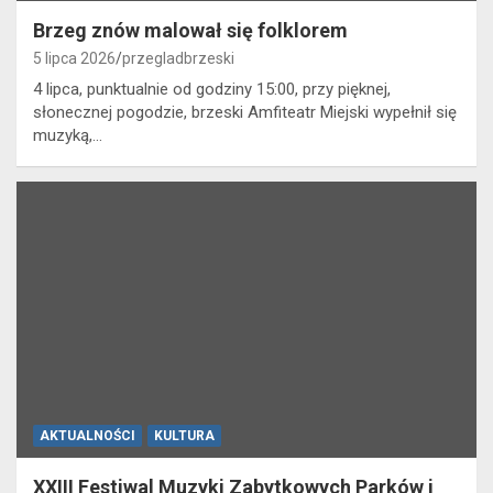
Brzeg znów malował się folklorem
5 lipca 2026
przegladbrzeski
4 lipca, punktualnie od godziny 15:00, przy pięknej,
słonecznej pogodzie, brzeski Amfiteatr Miejski wypełnił się
muzyką,…
AKTUALNOŚCI
KULTURA
XXIII Festiwal Muzyki Zabytkowych Parków i