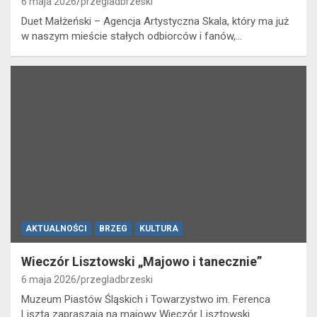
6 maja 2026
przegladbrzeski
Duet Małżeński – Agencja Artystyczna Skala, który ma już
w naszym mieście stałych odbiorców i fanów,…
AKTUALNOŚCI
BRZEG
KULTURA
Wieczór Lisztowski „Majowo i tanecznie”
6 maja 2026
przegladbrzeski
Muzeum Piastów Śląskich i Towarzystwo im. Ferenca
Liszta zapraszają na majowy Wieczór Lisztowski