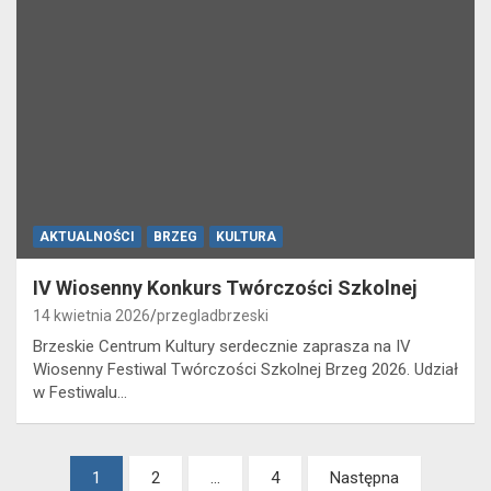
AKTUALNOŚCI
BRZEG
KULTURA
IV Wiosenny Konkurs Twórczości Szkolnej
14 kwietnia 2026
przegladbrzeski
Brzeskie Centrum Kultury serdecznie zaprasza na IV
Wiosenny Festiwal Twórczości Szkolnej Brzeg 2026. Udział
w Festiwalu…
Stronicowanie
1
2
…
4
Następna