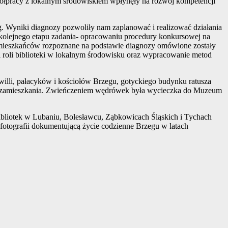
półpracy z lokalnym środowiskiem wpłynęły na rozwój kompetencji
g. Wyniki diagnozy pozwoliły nam zaplanować i realizować działania
ji kolejnego etapu zadania- opracowaniu procedury konkursowej na
ia mieszkańców rozpoznane na podstawie diagnozy omówione zostały
i roli biblioteki w lokalnym środowisku oraz wypracowanie metod
lli, pałacyków i kościołów Brzegu, gotyckiego budynku ratusza
 ich zamieszkania. Zwieńczeniem wędrówek była wycieczka do Muzeum
ibliotek w Lubaniu, Bolesławcu, Ząbkowicach Śląskich i Tychach
fotografii dokumentującą życie codzienne Brzegu w latach