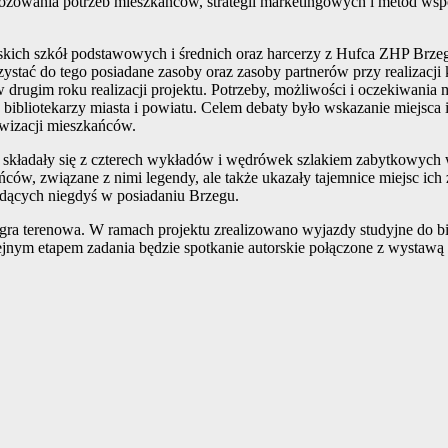
nozowania potrzeb mieszkańców, strategii marketingowych i metod ws
zeskich szkół podstawowych i średnich oraz harcerzy z Hufca ZHP Brze
rzystać do tego posiadane zasoby oraz zasoby partnerów przy realizac
 w drugim roku realizacji projektu. Potrzeby, możliwości i oczekiwan
bibliotekarzy miasta i powiatu. Celem debaty było wskazanie miejsca 
ywizacji mieszkańców.
ładały się z czterech wykładów i wędrówek szlakiem zabytkowych wi
kańców, związane z nimi legendy, ale także ukazały tajemnice miejsc
dących niegdyś w posiadaniu Brzegu.
gra terenowa. W ramach projektu zrealizowano wyjazdy studyjne do b
ejnym etapem zadania będzie spotkanie autorskie połączone z wystawą 