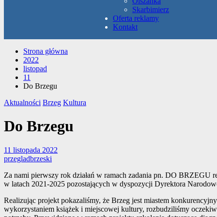
Olszanka
Skarbimierz
Oferta reklamy
Kontakt
Strona główna
2022
listopad
11
Do Brzegu
Aktualności
Brzeg
Kultura
Do Brzegu
11 listopada 2022
przegladbrzeski
Za nami pierwszy rok działań w ramach zadania pn. DO BRZEGU rea
w latach 2021-2025 pozostających w dyspozycji Dyrektora Narodo
Realizując projekt pokazaliśmy, że Brzeg jest miastem konkurencyjn
wykorzystaniem książek i miejscowej kultury, rozbudziliśmy oczekiw