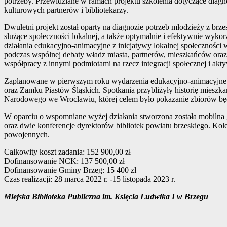
potrzeby. Przewidziane w ramach projektu szkolenia dotyczące diag
kulturowych partnerów i bibliotekarzy.
Dwuletni projekt został oparty na diagnozie potrzeb młodzieży z br
służące społeczności lokalnej, a także optymalnie i efektywnie wyko
działania edukacyjno-animacyjne z inicjatywy lokalnej społeczności
podczas wspólnej debaty władz miasta, partnerów, mieszkańców oraz 
współpracy z innymi podmiotami na rzecz integracji społecznej i akt
Zaplanowane w pierwszym roku wydarzenia edukacyjno-animacyjne sk
oraz Zamku Piastów Śląskich. Spotkania przybliżyły historię miesz
Narodowego we Wrocławiu, której celem było pokazanie zbiorów bę
W oparciu o wspomniane wyżej działania stworzona została mobilna 
oraz dwie konferencje dyrektorów bibliotek powiatu brzeskiego. Kol
powojennych.
Całkowity koszt zadania: 152 900,00 zł
Dofinansowanie NCK: 137 500,00 zł
Dofinansowanie Gminy Brzeg: 15 400 zł
Czas realizacji: 28 marca 2022 r. -15 listopada 2023 r.
Miejska Biblioteka Publiczna im. Księcia Ludwika I w Brzegu