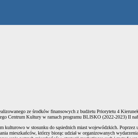
lizowanego ze środków finansowych z budżetu Priorytetu 4 Kierune
wego Centrum Kultury w ramach programu BLISKO (2022-2023) II nab
ym kulturowo w stosunku do sąsiednich miast wojewódzkich. Poprzez u
ania mieszkańców, którzy biorąc udział w organizowanych wydarzeniach