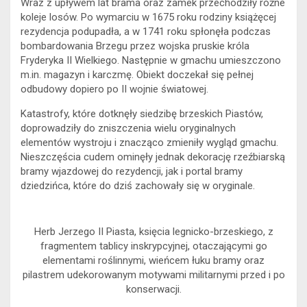
Wraz z upływem lat brama oraz zamek przechodziły różne
koleje losów. Po wymarciu w 1675 roku rodziny książęcej
rezydencja podupadła, a w 1741 roku spłonęła podczas
bombardowania Brzegu przez wojska pruskie króla
Fryderyka II Wielkiego. Następnie w gmachu umieszczono
m.in. magazyn i karczmę. Obiekt doczekał się pełnej
odbudowy dopiero po II wojnie światowej.
Katastrofy, które dotknęły siedzibę brzeskich Piastów,
doprowadziły do zniszczenia wielu oryginalnych
elementów wystroju i znacząco zmieniły wygląd gmachu.
Nieszczęścia cudem ominęły jednak dekorację rzeźbiarską
bramy wjazdowej do rezydencji, jak i portal bramy
dziedzińca, które do dziś zachowały się w oryginale.
Herb Jerzego II Piasta, księcia legnicko-brzeskiego, z
fragmentem tablicy inskrypcyjnej, otaczającymi go
elementami roślinnymi, wieńcem łuku bramy oraz
pilastrem udekorowanym motywami militarnymi przed i po
konserwacji.