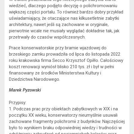
wiedzieć, dlaczego podjęto decyzję o polichromowaniu
większej części portalu. To również bardzo dobry przykład
uświadamiający, że otaczające nas kilkusetletnie zabytki
architektury, nawet jeśli są zachowane w oryginale,
pierwotnie wcale nie musiały wyglądać dokładnie tak, jak
przetrwały do czasów współczesnych.
Prace konserwatorskie przy bramie wjazdowej do
brzeskiego zamku prowadziła od lipca do listopada 2022
roku krakowska firma Secco Krzysztof Opiłło. Całościowy
koszt renowacji wyniósł blisko 210 tys. zł i był w pełni
finansowany ze środków Ministerstwa Kultury i
Dziedzictwa Narodowego.
Marek Pyzowski
Przypisy:
1. Podczas prac przy obiektach zabytkowych w XIX i na
początku XX wieku, konserwatorzy nieumyślnie usuwali
zachowane fragmenty polichromii z budynków. Najczęściej
było to wynikiem braku odpowiedniej wiedzy i trudności w
odróżnieniu zabrudzeń od pociemniałych kolorów oraz