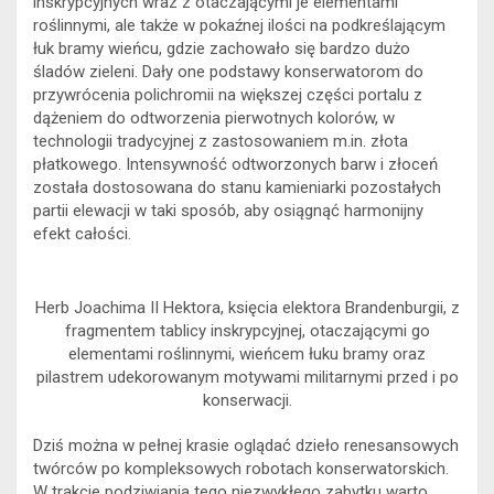
inskrypcyjnych wraz z otaczającymi je elementami
roślinnymi, ale także w pokaźnej ilości na podkreślającym
łuk bramy wieńcu, gdzie zachowało się bardzo dużo
śladów zieleni. Dały one podstawy konserwatorom do
przywrócenia polichromii na większej części portalu z
dążeniem do odtworzenia pierwotnych kolorów, w
technologii tradycyjnej z zastosowaniem m.in. złota
płatkowego. Intensywność odtworzonych barw i złoceń
została dostosowana do stanu kamieniarki pozostałych
partii elewacji w taki sposób, aby osiągnąć harmonijny
efekt całości.
Herb Joachima II Hektora, księcia elektora Brandenburgii, z
fragmentem tablicy inskrypcyjnej, otaczającymi go
elementami roślinnymi, wieńcem łuku bramy oraz
pilastrem udekorowanym motywami militarnymi przed i po
konserwacji.
Dziś można w pełnej krasie oglądać dzieło renesansowych
twórców po kompleksowych robotach konserwatorskich.
W trakcie podziwiania tego niezwykłego zabytku warto