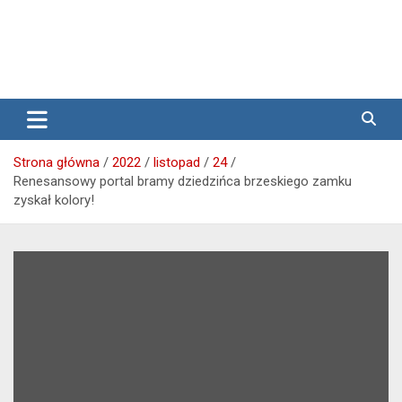
Media lokalne Brzeg | Gazeta Brzeg | Wiadomości Brzeg |
Przegląd Brzeski – wiadomości
Brzeg24
Brzeg
Strona główna
2022
listopad
24
Renesansowy portal bramy dziedzińca brzeskiego zamku
zyskał kolory!