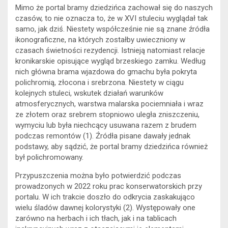
Mimo że portal bramy dziedzińca zachował się do naszych
czasów, to nie oznacza to, że w XVI stuleciu wyglądał tak
samo, jak dziś. Niestety współcześnie nie są znane źródła
ikonograficzne, na których zostałby uwieczniony w
czasach świetności rezydencji. Istnieją natomiast relacje
kronikarskie opisujące wygląd brzeskiego zamku. Według
nich główna brama wjazdowa do gmachu była pokryta
polichromią, złocona i srebrzona. Niestety w ciągu
kolejnych stuleci, wskutek działań warunków
atmosferycznych, warstwa malarska pociemniała i wraz
ze złotem oraz srebrem stopniowo uległa zniszczeniu,
wymyciu lub była niechcący usuwana razem z brudem
podczas remontów (1). Źródła pisane dawały jednak
podstawy, aby sądzić, że portal bramy dziedzińca również
był polichromowany.
Przypuszczenia można było potwierdzić podczas
prowadzonych w 2022 roku prac konserwatorskich przy
portalu. W ich trakcie doszło do odkrycia zaskakująco
wielu śladów dawnej kolorystyki (2). Występowały one
zarówno na herbach i ich tłach, jak i na tablicach