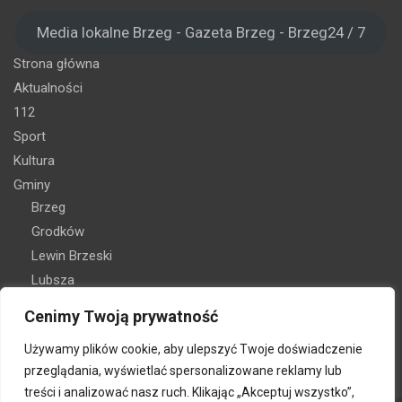
Media lokalne Brzeg - Gazeta Brzeg - Brzeg24 / 7
Strona główna
Aktualności
112
Sport
Kultura
Gminy
Brzeg
Grodków
Lewin Brzeski
Lubsza
Olszanka
Cenimy Twoją prywatność
Skarbimierz
Używamy plików cookie, aby ulepszyć Twoje doświadczenie
Oferta reklamy
przeglądania, wyświetlać spersonalizowane reklamy lub
Kontakt
treści i analizować nasz ruch. Klikając „Akceptuj wszystko”,