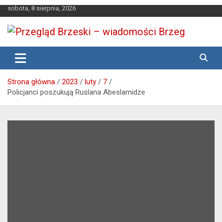
Skip
sobota, 8 sierpnia, 2026
to
content
Media lokalne Brzeg | Gazeta Brzeg | Wiadomości Brzeg |
Przegląd Brzeski – wiadomości
Brzeg24
Brzeg
Strona główna
2023
luty
7
Policjanci poszukują Ruslana Abeslamidze