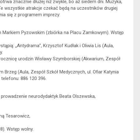
otrwa znacznie dłużej niż zwykle, bo aż siedem dni. Muzyka,
 Te wszystkie atrakcje czekać będą na uczestników drugiej
nia się z programem imprezy:
m Markiem Pyzowskim (zbiórka na Placu Zamkowym). Wstęp
tąpią: „Antydrama”, Krzysztof Kudłak i Oliwia Lis (Aula,
y.
. rocznicę urodzin Wisławy Szymborskiej (Akwarium, Zespół
m Brzeg (Aula, Zespół Szkół Medycznych, ul. Ofiar Katynia
 telefonu: 886 120 396.
– prowadzenie neurodydaktyk Beata Olszewska,
ną Tesarowicz,
8). Wstęp wolny.