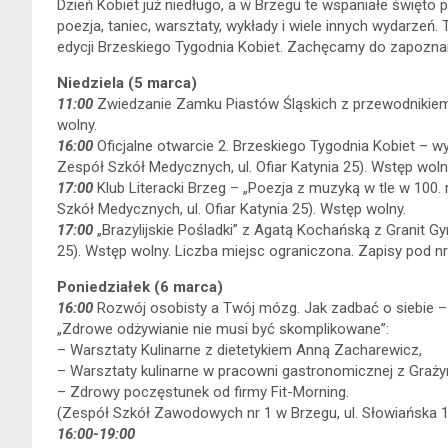
Dzień Kobiet już niedługo, a w Brzegu te wspaniałe święto p
poezja, taniec, warsztaty, wykłady i wiele innych wydarzeń.
edycji Brzeskiego Tygodnia Kobiet. Zachęcamy do zapozna
Niedziela (5 marca)
11:00
Zwiedzanie Zamku Piastów Śląskich z przewodnikie
wolny.
16:00
Oficjalne otwarcie 2. Brzeskiego Tygodnia Kobiet – wys
Zespół Szkół Medycznych, ul. Ofiar Katynia 25). Wstęp woln
17:00
Klub Literacki Brzeg – „Poezja z muzyką w tle w 100
Szkół Medycznych, ul. Ofiar Katynia 25). Wstęp wolny.
17:00
„Brazylijskie Pośladki” z Agatą Kochańską z Granit Gy
25). Wstęp wolny. Liczba miejsc ograniczona. Zapisy pod nr
Poniedziałek (6 marca)
16:00
Rozwój osobisty a Twój mózg. Jak zadbać o siebie 
„Zdrowe odżywianie nie musi być skomplikowane”:
– Warsztaty Kulinarne z dietetykiem Anną Zacharewicz,
– Warsztaty kulinarne w pracowni gastronomicznej z Graży
– Zdrowy poczęstunek od firmy Fit-Morning.
(Zespół Szkół Zawodowych nr 1 w Brzegu, ul. Słowiańska 1
16:00-19:00