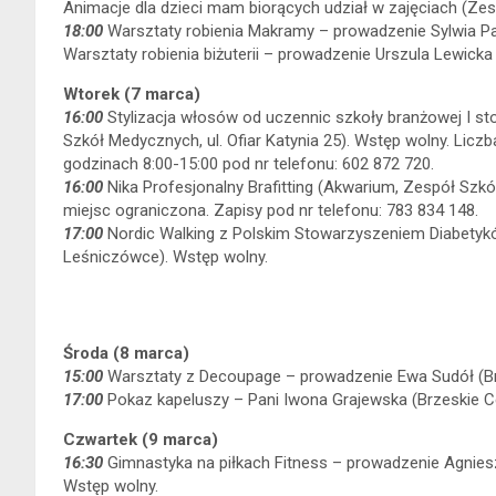
Animacje dla dzieci mam biorących udział w zajęciach (Zes
18:00
Warsztaty robienia Makramy – prowadzenie Sylwia Par
Warsztaty robienia biżuterii – prowadzenie Urszula Lewicka
Wtorek (7 marca)
16:00
Stylizacja włosów od uczennic szkoły branżowej I sto
Szkół Medycznych, ul. Ofiar Katynia 25). Wstęp wolny. Licz
godzinach 8:00-15:00 pod nr telefonu: 602 872 720.
16:00
Nika Profesjonalny Brafitting (Akwarium, Zespół Szkół
miejsc ograniczona. Zapisy pod nr telefonu: 783 834 148.
17:00
Nordic Walking z Polskim Stowarzyszeniem Diabetykó
Leśniczówce). Wstęp wolny.
Środa (8 marca)
15:00
Warsztaty z Decoupage – prowadzenie Ewa Sudół (Brz
17:00
Pokaz kapeluszy – Pani Iwona Grajewska (Brzeskie Ce
Czwartek (9 marca)
16:30
Gimnastyka na piłkach Fitness – prowadzenie Agnies
Wstęp wolny.