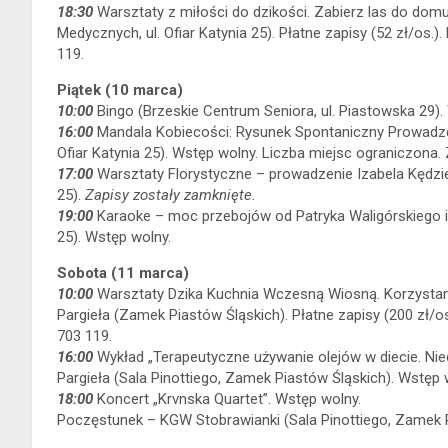
18:30
Warsztaty z miłości do dzikości. Zabierz las do dom
Medycznych, ul. Ofiar Katynia 25). Płatne zapisy (52 zł/os.)
119.
Piątek (10 marca)
10:00
Bingo (Brzeskie Centrum Seniora, ul. Piastowska 29).
16:00
Mandala Kobiecości: Rysunek Spontaniczny Prowadzen
Ofiar Katynia 25). Wstęp wolny. Liczba miejsc ograniczona. 
17:00
Warsztaty Florystyczne – prowadzenie Izabela Kędzie
25).
Zapisy zostały zamknięte.
19:00
Karaoke – moc przebojów od Patryka Waligórskiego i O
25). Wstęp wolny.
Sobota (11 marca)
10:00
Warsztaty Dzika Kuchnia Wczesną Wiosną. Korzystamy 
Pargieła (Zamek Piastów Śląskich). Płatne zapisy (200 zł/os
703 119.
16:00
Wykład „Terapeutyczne używanie olejów w diecie. Ni
Pargieła (Sala Pinottiego, Zamek Piastów Śląskich). Wstęp 
18:00
Koncert „Krvnska Quartet”. Wstęp wolny.
Poczęstunek – KGW Stobrawianki (Sala Pinottiego, Zamek P