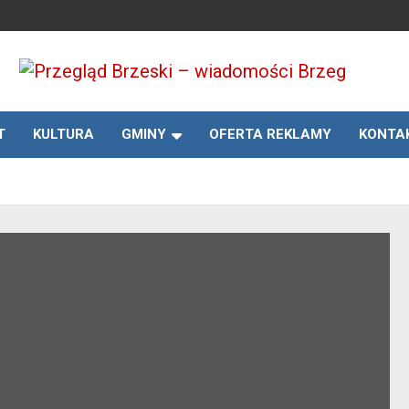
Media lokalne Brzeg | Gazeta Brzeg | Wiadomości Brzeg |
Przegląd Brzeski –
Brzeg24
T
KULTURA
GMINY
OFERTA REKLAMY
KONTA
wiadomości Brzeg