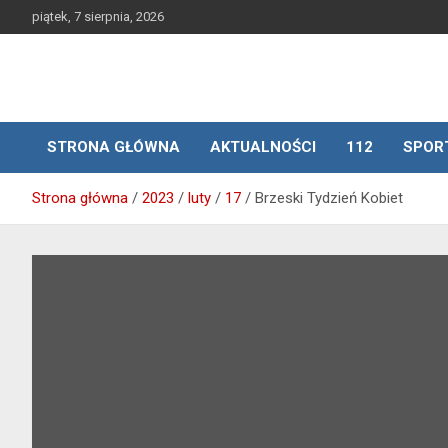
Skip
piątek, 7 sierpnia, 2026
to
content
STRONA GŁÓWNA
AKTUALNOŚCI
112
SPOR
Strona główna
2023
luty
17
Brzeski Tydzień Kobiet