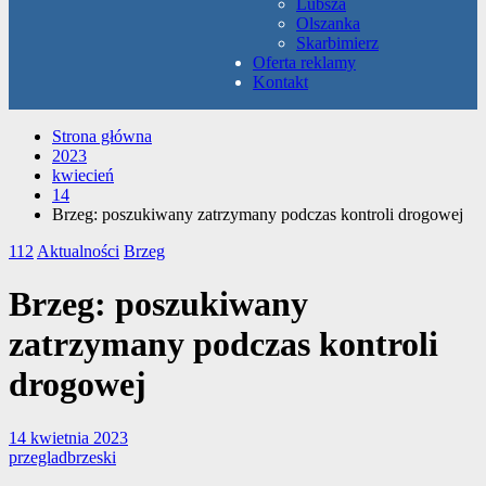
Lubsza
Olszanka
Skarbimierz
Oferta reklamy
Kontakt
Strona główna
2023
kwiecień
14
Brzeg: poszukiwany zatrzymany podczas kontroli drogowej
112
Aktualności
Brzeg
Brzeg: poszukiwany
zatrzymany podczas kontroli
drogowej
14 kwietnia 2023
przegladbrzeski