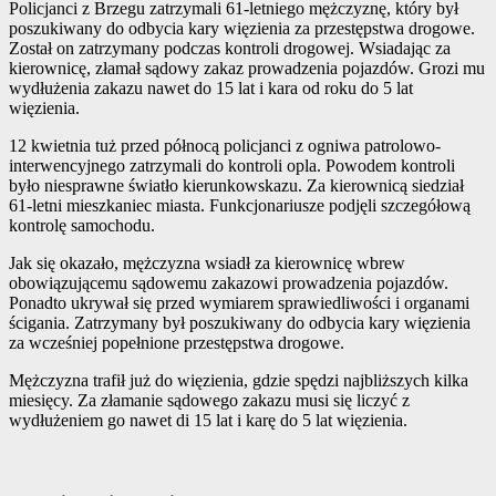
Policjanci z Brzegu zatrzymali 61-letniego mężczyznę, który był
poszukiwany do odbycia kary więzienia za przestępstwa drogowe.
Został on zatrzymany podczas kontroli drogowej. Wsiadając za
kierownicę, złamał sądowy zakaz prowadzenia pojazdów. Grozi mu
wydłużenia zakazu nawet do 15 lat i kara od roku do 5 lat
więzienia.
12 kwietnia tuż przed północą policjanci z ogniwa patrolowo-
interwencyjnego zatrzymali do kontroli opla. Powodem kontroli
było niesprawne światło kierunkowskazu. Za kierownicą siedział
61-letni mieszkaniec miasta. Funkcjonariusze podjęli szczegółową
kontrolę samochodu.
Jak się okazało, mężczyzna wsiadł za kierownicę wbrew
obowiązującemu sądowemu zakazowi prowadzenia pojazdów.
Ponadto ukrywał się przed wymiarem sprawiedliwości i organami
ścigania. Zatrzymany był poszukiwany do odbycia kary więzienia
za wcześniej popełnione przestępstwa drogowe.
Mężczyzna trafił już do więzienia, gdzie spędzi najbliższych kilka
miesięcy. Za złamanie sądowego zakazu musi się liczyć z
wydłużeniem go nawet di 15 lat i karę do 5 lat więzienia.