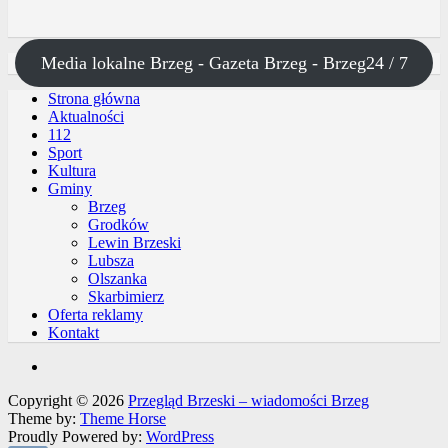
Media lokalne Brzeg - Gazeta Brzeg - Brzeg24 / 7
Strona główna
Aktualności
112
Sport
Kultura
Gminy
Brzeg
Grodków
Lewin Brzeski
Lubsza
Olszanka
Skarbimierz
Oferta reklamy
Kontakt
Copyright © 2026
Przegląd Brzeski – wiadomości Brzeg
Theme by:
Theme Horse
Proudly Powered by:
WordPress