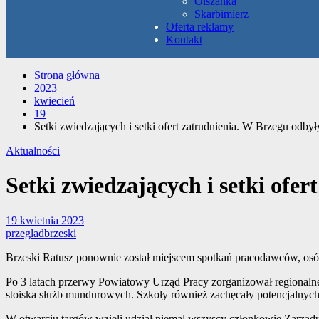
Olszanka
Skarbimierz
Oferta reklamy
Kontakt
Strona główna
2023
kwiecień
19
Setki zwiedzających i setki ofert zatrudnienia. W Brzegu odbyły
Aktualności
Setki zwiedzających i setki ofer
19 kwietnia 2023
przegladbrzeski
Brzeski Ratusz ponownie został miejscem spotkań pracodawców, osób 
Po 3 latach przerwy Powiatowy Urząd Pracy zorganizował regionalne 
stoiska służb mundurowych. Szkoły również zachęcały potencjalnych
W otwarciu targów wzięli udział niemal wszyscy członkowie Zarządu