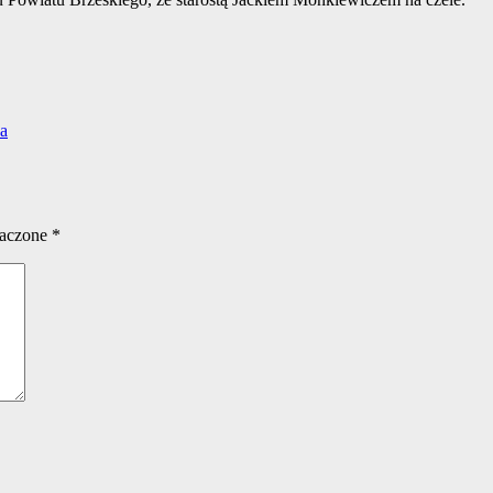
za
naczone
*