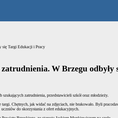
 się Targi Edukacji i Pracy
t zatrudnienia. W Brzegu odbyły 
szukających zatrudnienia, przedstawicieli szkół oraz młodzieży.
targi. Chętnych, jak widać na zdjęciach, nie brakowało. Byli pracoda
 uczniów do skorzystania z ofert edukacyjnych.
 Powiatu Brzeskiego, ze starostą Jackiem Monkiewiczem na czele.