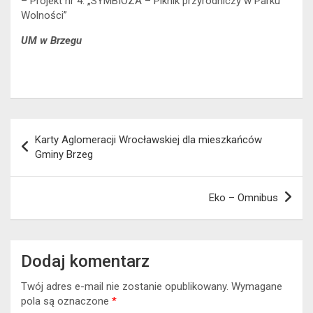
– Projekt nr 4: „SYMBIOZA – Piknik przyrodniczy w Parku
Wolności”
UM w Brzegu
Nawigacja
Karty Aglomeracji Wrocławskiej dla mieszkańców
wpisu
Gminy Brzeg
Eko – Omnibus
Dodaj komentarz
Twój adres e-mail nie zostanie opublikowany.
Wymagane
pola są oznaczone
*