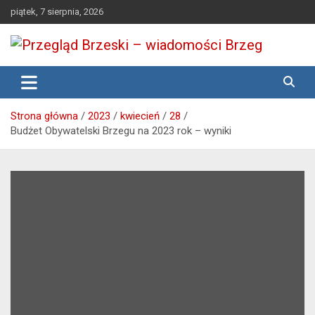
Skip
piątek, 7 sierpnia, 2026
to
content
Media lokalne Brzeg | Gazeta Brzeg | Wiadomości Brzeg |
Przegląd Brzeski – wiadomości
Brzeg24
Brzeg
Strona główna
2023
kwiecień
28
Budżet Obywatelski Brzegu na 2023 rok – wyniki