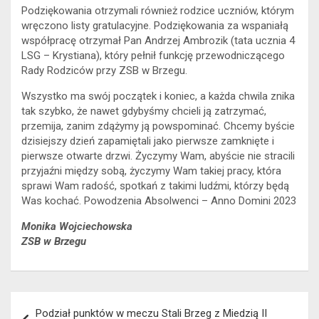
Podziękowania otrzymali również rodzice uczniów, którym
wręczono listy gratulacyjne. Podziękowania za wspaniałą
współpracę otrzymał Pan Andrzej Ambrozik (tata ucznia 4
LSG – Krystiana), który pełnił funkcję przewodniczącego
Rady Rodziców przy ZSB w Brzegu.
Wszystko ma swój początek i koniec, a każda chwila znika
tak szybko, że nawet gdybyśmy chcieli ją zatrzymać,
przemija, zanim zdążymy ją powspominać. Chcemy byście
dzisiejszy dzień zapamiętali jako pierwsze zamknięte i
pierwsze otwarte drzwi. Życzymy Wam, abyście nie stracili
przyjaźni między sobą, życzymy Wam takiej pracy, która
sprawi Wam radość, spotkań z takimi ludźmi, którzy będą
Was kochać. Powodzenia Absolwenci – Anno Domini 2023
Monika Wojciechowska
ZSB w Brzegu
Nawigacja
Podział punktów w meczu Stali Brzeg z Miedzią II