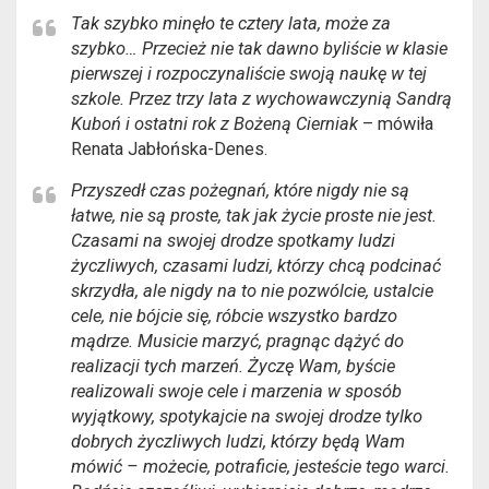
Tak szybko minęło te cztery lata, może za
szybko… Przecież nie tak dawno byliście w klasie
pierwszej i rozpoczynaliście swoją naukę w tej
szkole. Przez trzy lata z wychowawczynią Sandrą
Kuboń i ostatni rok z Bożeną Cierniak
– mówiła
Renata Jabłońska-Denes.
Przyszedł czas pożegnań, które nigdy nie są
łatwe, nie są proste, tak jak życie proste nie jest.
Czasami na swojej drodze spotkamy ludzi
życzliwych, czasami ludzi, którzy chcą podcinać
skrzydła, ale nigdy na to nie pozwólcie, ustalcie
cele, nie bójcie się, róbcie wszystko bardzo
mądrze. Musicie marzyć, pragnąc dążyć do
realizacji tych marzeń. Życzę Wam, byście
realizowali swoje cele i marzenia w sposób
wyjątkowy, spotykajcie na swojej drodze tylko
dobrych życzliwych ludzi, którzy będą Wam
mówić – możecie, potraficie, jesteście tego warci.