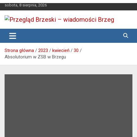
Skip
sobota, 8 sierpnia, 2026
to
content
Media lokalne Brzeg | Gazeta Brzeg | Wiadomości Brzeg |
Przegląd Brzeski – wiadomości
Brzeg24
Brzeg
Strona główna
2023
kwiecień
30
Absolutorium w ZSB w Brzegu