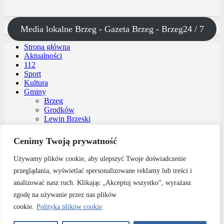
Media lokalne Brzeg - Gazeta Brzeg - Brzeg24 / 7
Strona główna
Aktualności
112
Sport
Kultura
Gminy
Brzeg
Grodków
Lewin Brzeski
Lubsza
Olszanka
Cenimy Twoją prywatność
Skarbimierz
Oferta reklamy
Używamy plików cookie, aby ulepszyć Twoje doświadczenie
Kontakt
przeglądania, wyświetlać spersonalizowane reklamy lub treści i
analizować nasz ruch. Klikając „Akceptuj wszystko”, wyrażasz
zgodę na używanie przez nas plików
Copyright © 2026
Przegląd Brzeski – wiadomości Brzeg
Theme by:
Theme Horse
cookie.
Polityka plików cookie
Proudly Powered by:
WordPress