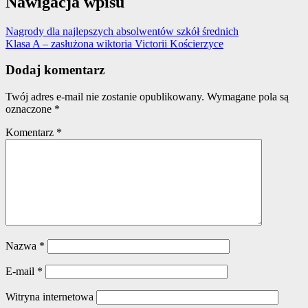
Nawigacja wpisu
Nagrody dla najlepszych absolwentów szkół średnich
Klasa A – zasłużona wiktoria Victorii Kościerzyce
Dodaj komentarz
Twój adres e-mail nie zostanie opublikowany.
Wymagane pola są
oznaczone
*
Komentarz
*
Nazwa
*
E-mail
*
Witryna internetowa