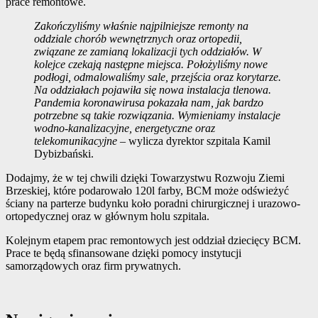
prace remontowe.
Zakończyliśmy właśnie najpilniejsze remonty na
oddziale chorób wewnętrznych oraz ortopedii,
związane ze zamianą lokalizacji tych oddziałów. W
kolejce czekają następne miejsca.
Położyliśmy nowe
podłogi, odmalowaliśmy sale, przejścia oraz korytarze.
Na oddziałach pojawiła się nowa instalacja tlenowa.
Pandemia koronawirusa pokazała nam, jak bardzo
potrzebne są takie rozwiązania. Wymieniamy instalacje
wodno-kanalizacyjne, energetyczne oraz
telekomunikacyjne
– wylicza dyrektor szpitala Kamil
Dybizbański.
Dodajmy, że w tej chwili dzięki Towarzystwu Rozwoju Ziemi
Brzeskiej, które podarowało 120l farby, BCM może odświeżyć
ściany na parterze budynku koło poradni chirurgicznej i urazowo-
ortopedycznej oraz w głównym holu szpitala.
Kolejnym etapem prac remontowych jest oddział dziecięcy BCM.
Prace te będą sfinansowane dzięki pomocy instytucji
samorządowych oraz firm prywatnych.