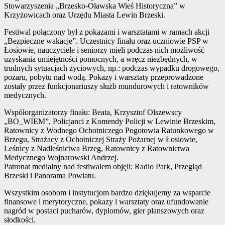
Stowarzyszenia „Brzesko-Oławska Wieś Historyczna” w
Krzyżowicach oraz Urzędu Miasta Lewin Brzeski.
Festiwal połączony był z pokazami i warsztatami w ramach akcji
„Bezpieczne wakacje”. Uczestnicy finału oraz uczniowie PSP w
Łosiowie, nauczyciele i seniorzy mieli podczas nich możliwość
uzyskania umiejętności pomocnych, a wręcz niezbędnych, w
trudnych sytuacjach życiowych, np.: podczas wypadku drogowego,
pożaru, pobytu nad wodą. Pokazy i warsztaty przeprowadzone
zostały przez funkcjonariuszy służb mundurowych i ratowników
medycznych.
Współorganizatorzy finału: Beata, Krzysztof Olszewscy
„BO_WIEM”, Policjanci z Komendy Policji w Lewinie Brzeskim,
Ratownicy z Wodnego Ochotniczego Pogotowia Ratunkowego w
Brzegu, Strażacy z Ochotniczej Straży Pożarnej w Łosiowie,
Leśnicy z Nadleśnictwa Brzeg, Ratownicy z Ratownictwa
Medycznego Wojnarowski Andrzej.
Patronat medialny nad festiwalem objęli: Radio Park, Przegląd
Brzeski i Panorama Powiatu.
Wszystkim osobom i instytucjom bardzo dziękujemy za wsparcie
finansowe i merytoryczne, pokazy i warsztaty oraz ufundowanie
nagród w postaci pucharów, dyplomów, gier planszowych oraz
słodkości.