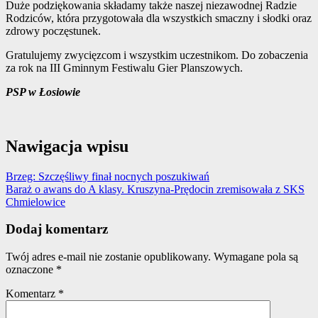
Duże podziękowania składamy także naszej niezawodnej Radzie
Rodziców, która przygotowała dla wszystkich smaczny i słodki oraz
zdrowy poczęstunek.
Gratulujemy zwycięzcom i wszystkim uczestnikom. Do zobaczenia
za rok na III Gminnym Festiwalu Gier Planszowych.
PSP w Łosiowie
Nawigacja wpisu
Brzeg: Szczęśliwy finał nocnych poszukiwań
Baraż o awans do A klasy. Kruszyna-Prędocin zremisowała z SKS
Chmielowice
Dodaj komentarz
Twój adres e-mail nie zostanie opublikowany.
Wymagane pola są
oznaczone
*
Komentarz
*