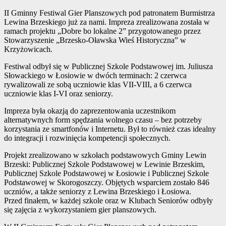
II Gminny Festiwal Gier Planszowych pod patronatem Burmistrza
Lewina Brzeskiego już za nami. Impreza zrealizowana została w
ramach projektu „Dobre bo lokalne 2” przygotowanego przez
Stowarzyszenie „Brzesko-Oławska Wieś Historyczna” w
Krzyżowicach.
Festiwal odbył się w Publicznej Szkole Podstawowej im. Juliusza
Słowackiego w Łosiowie w dwóch terminach: 2 czerwca
rywalizowali ze sobą uczniowie klas VII-VIII, a 6 czerwca
uczniowie klas I-VI oraz seniorzy.
Impreza była okazją do zaprezentowania uczestnikom
alternatywnych form spędzania wolnego czasu – bez potrzeby
korzystania ze smartfonów i Internetu. Był to również czas idealny
do integracji i rozwinięcia kompetencji społecznych.
Projekt zrealizowano w szkołach podstawowych Gminy Lewin
Brzeski: Publicznej Szkole Podstawowej w Lewinie Brzeskim,
Publicznej Szkole Podstawowej w Łosiowie i Publicznej Szkole
Podstawowej w Skorogoszczy. Objętych wsparciem zostało 846
uczniów, a także seniorzy z Lewina Brzeskiego i Łosiowa.
Przed finałem, w każdej szkole oraz w Klubach Seniorów odbyły
się zajęcia z wykorzystaniem gier planszowych.