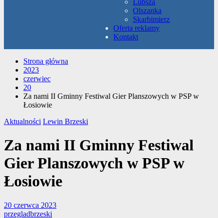
Lubsza
Olszanka
Skarbimierz
Oferta reklamy
Kontakt
Strona główna
2023
czerwiec
20
Za nami II Gminny Festiwal Gier Planszowych w PSP w
Łosiowie
Aktualności
Lewin Brzeski
Za nami II Gminny Festiwal
Gier Planszowych w PSP w
Łosiowie
20 czerwca 2023
przegladbrzeski