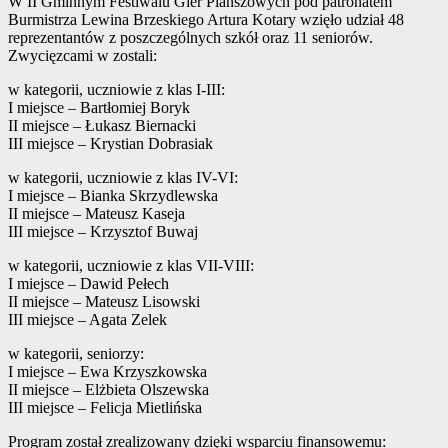
W II Gminnym Festiwalu Gier Planszowych pod patronatem
Burmistrza Lewina Brzeskiego Artura Kotary wzięło udział 48
reprezentantów z poszczególnych szkół oraz 11 seniorów.
Zwycięzcami w zostali:
w kategorii, uczniowie z klas I-III:
I miejsce – Bartłomiej Boryk
II miejsce – Łukasz Biernacki
III miejsce – Krystian Dobrasiak
w kategorii, uczniowie z klas IV-VI:
I miejsce – Bianka Skrzydlewska
II miejsce – Mateusz Kaseja
III miejsce – Krzysztof Buwaj
w kategorii, uczniowie z klas VII-VIII:
I miejsce – Dawid Pełech
II miejsce – Mateusz Lisowski
III miejsce – Agata Zelek
w kategorii, seniorzy:
I miejsce – Ewa Krzyszkowska
II miejsce – Elżbieta Olszewska
III miejsce – Felicja Mietlińska
Program został zrealizowany dzięki wsparciu finansowemu: