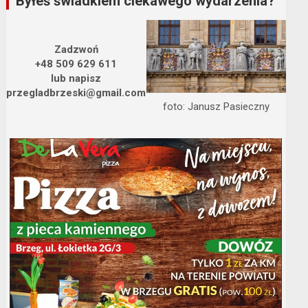
Byłeś świadkiem ciekawego wydarzenia?
Zadzwoń
+48 509 629 611
lub napisz
przegladbrzeski@gmail.com
foto: Janusz Pasieczny