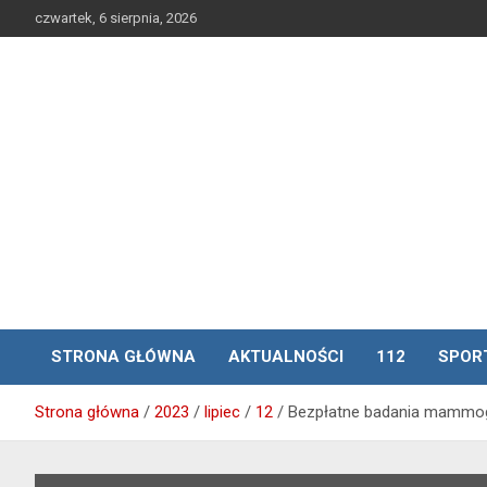
Skip
czwartek, 6 sierpnia, 2026
to
content
STRONA GŁÓWNA
AKTUALNOŚCI
112
SPOR
Strona główna
2023
lipiec
12
Bezpłatne badania mammog