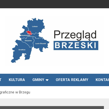
Media lokalne Brzeg | Gazeta Brzeg | Wiadomości Brzeg |
Przegląd Brzeski –
Brzeg24
T
KULTURA
GMINY
OFERTA REKLAMY
KONTA
wiadomości Brzeg
raficzne w Brzegu