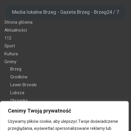
Media lokalne Brzeg - Gazeta Brzeg - Brzeg24 / 7
Strona główna
Aktualności
112
Sport
Kultura
Gminy
Brzeg
Grodków
Lewin Brzeski
Lubsza
Olszanka
Skarbimierz
Cenimy Twoją prywatność
Oferta reklamy
Używamy plików cookie, aby ulepszyć Twoje doświadczenie
Kontakt
przeglądania, wyświetlać spersonalizowane reklamy lub