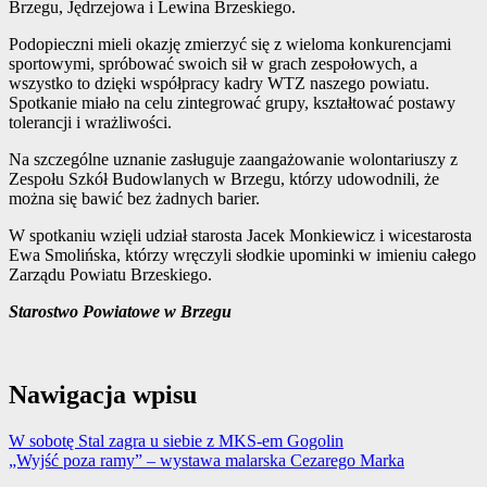
Brzegu, Jędrzejowa i Lewina Brzeskiego.
Podopieczni mieli okazję zmierzyć się z wieloma konkurencjami
sportowymi, spróbować swoich sił w grach zespołowych, a
wszystko to dzięki współpracy kadry WTZ naszego powiatu.
Spotkanie miało na celu zintegrować grupy, kształtować postawy
tolerancji i wrażliwości.
Na szczególne uznanie zasługuje zaangażowanie wolontariuszy z
Zespołu Szkół Budowlanych w Brzegu, którzy udowodnili, że
można się bawić bez żadnych barier.
W spotkaniu wzięli udział starosta Jacek Monkiewicz i wicestarosta
Ewa Smolińska, którzy wręczyli słodkie upominki w imieniu całego
Zarządu Powiatu Brzeskiego.
Starostwo Powiatowe w Brzegu
Nawigacja wpisu
W sobotę Stal zagra u siebie z MKS-em Gogolin
„Wyjść poza ramy” – wystawa malarska Cezarego Marka