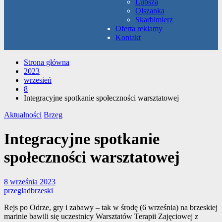
Lubsza
Olszanka
Skarbimierz
Oferta reklamy
Kontakt
Strona główna
2023
wrzesień
8
Integracyjne spotkanie społeczności warsztatowej
Aktualności
Brzeg
Integracyjne spotkanie
społeczności warsztatowej
8 września 2023
przegladbrzeski
Rejs po Odrze, gry i zabawy – tak w środę (6 września) na brzeskiej
marinie bawili się uczestnicy Warsztatów Terapii Zajęciowej z