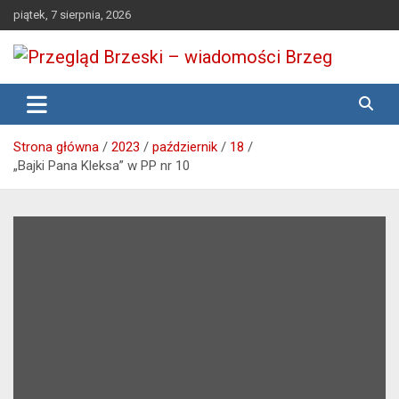
Skip
piątek, 7 sierpnia, 2026
to
content
Media lokalne Brzeg | Gazeta Brzeg | Wiadomości Brzeg |
Przegląd Brzeski – wiadomości
Brzeg24
Brzeg
Strona główna
2023
październik
18
„Bajki Pana Kleksa” w PP nr 10