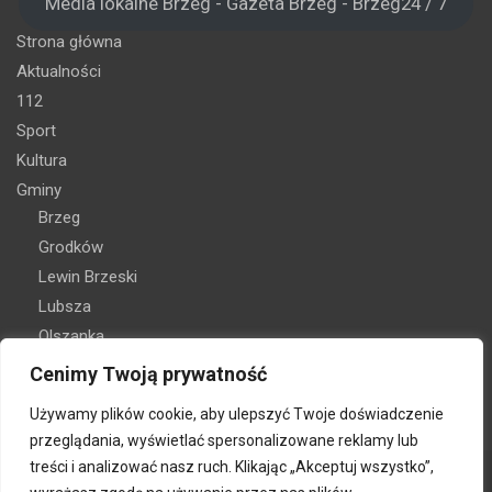
Media lokalne Brzeg - Gazeta Brzeg - Brzeg24 / 7
Strona główna
Aktualności
112
Sport
Kultura
Gminy
Brzeg
Grodków
Lewin Brzeski
Lubsza
Olszanka
Skarbimierz
Cenimy Twoją prywatność
Oferta reklamy
Używamy plików cookie, aby ulepszyć Twoje doświadczenie
Kontakt
przeglądania, wyświetlać spersonalizowane reklamy lub
treści i analizować nasz ruch. Klikając „Akceptuj wszystko”,