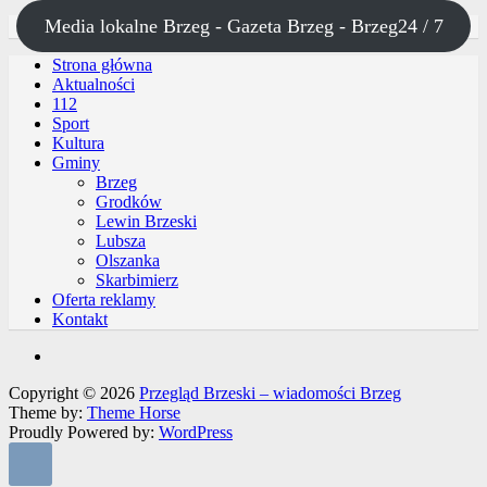
Media lokalne Brzeg - Gazeta Brzeg - Brzeg24 / 7
Strona główna
Aktualności
112
Sport
Kultura
Gminy
Brzeg
Grodków
Lewin Brzeski
Lubsza
Olszanka
Skarbimierz
Oferta reklamy
Kontakt
Copyright © 2026
Przegląd Brzeski – wiadomości Brzeg
Theme by:
Theme Horse
Proudly Powered by:
WordPress