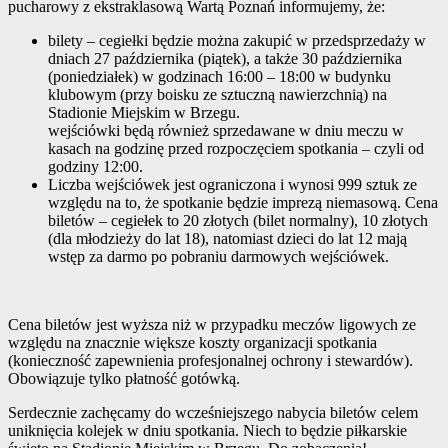
pucharowy z ekstraklasową Wartą Poznań informujemy, że:
bilety – cegiełki będzie można zakupić w przedsprzedaży w
dniach 27 października (piątek), a także 30 października
(poniedziałek) w godzinach 16:00 – 18:00 w budynku
klubowym (przy boisku ze sztuczną nawierzchnią) na
Stadionie Miejskim w Brzegu.
wejściówki będą również sprzedawane w dniu meczu w
kasach na godzinę przed rozpoczęciem spotkania – czyli od
godziny 12:00.
Liczba wejściówek jest ograniczona i wynosi 999 sztuk ze
względu na to, że spotkanie będzie imprezą niemasową. Cena
biletów – cegiełek to 20 złotych (bilet normalny), 10 złotych
(dla młodzieży do lat 18), natomiast dzieci do lat 12 mają
wstęp za darmo po pobraniu darmowych wejściówek.
Cena biletów jest wyższa niż w przypadku meczów ligowych ze
względu na znacznie większe koszty organizacji spotkania
(konieczność zapewnienia profesjonalnej ochrony i stewardów).
Obowiązuje tylko płatność gotówką.
Serdecznie zachęcamy do wcześniejszego nabycia biletów celem
uniknięcia kolejek w dniu spotkania. Niech to będzie piłkarskie