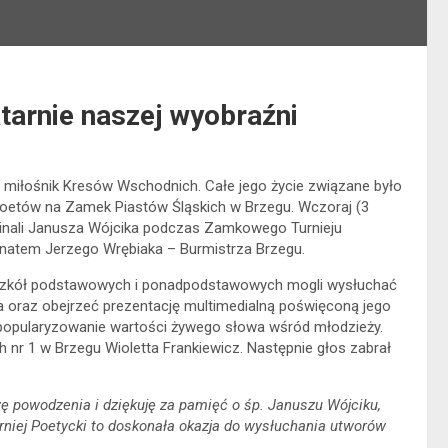
atarnie naszej wyobraźni
, miłośnik Kresów Wschodnich. Całe jego życie związane było
d Poetów na Zamek Piastów Śląskich w Brzegu. Wczoraj (3
inali Janusza Wójcika podczas Zamkowego Turnieju
natem Jerzego Wrębiaka – Burmistrza Brzegu.
ze szkół podstawowych i ponadpodstawowych mogli wysłuchać
a oraz obejrzeć prezentację multimedialną poświęconą jego
 popularyzowanie wartości żywego słowa wśród młodzieży.
r 1 w Brzegu Wioletta Frankiewicz. Następnie głos zabrał
 powodzenia i dziękuję za pamięć o śp. Januszu Wójciku,
urniej Poetycki to doskonała okazja do wysłuchania utworów