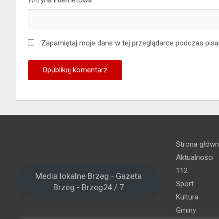
Zapamiętaj moje dane w tej przeglądarce podczas pisa
Strona głów
Aktualności
112
Media lokalne Brzeg - Gazeta
Sport
Brzeg - Brzeg24 / 7
Kultura
Gminy