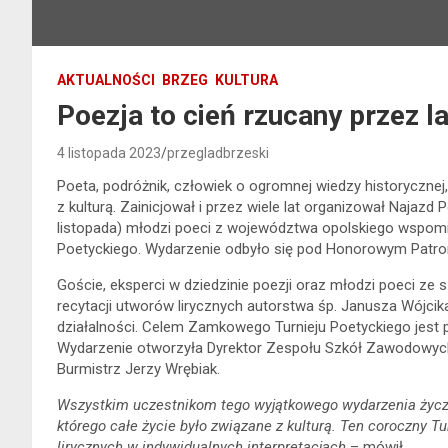
AKTUALNOŚCI
BRZEG
KULTURA
Poezja to cień rzucany przez l
4 listopada 2023
przegladbrzeski
Poeta, podróżnik, człowiek o ogromnej wiedzy historycznej
z kulturą. Zainicjował i przez wiele lat organizował Najaz
listopada) młodzi poeci z województwa opolskiego wspom
Poetyckiego. Wydarzenie odbyło się pod Honorowym Patro
Goście, eksperci w dziedzinie poezji oraz młodzi poeci 
recytacji utworów lirycznych autorstwa śp. Janusza Wójcik
działalności. Celem Zamkowego Turnieju Poetyckiego jest
Wydarzenie otworzyła Dyrektor Zespołu Szkół Zawodowych n
Burmistrz Jerzy Wrębiak.
Wszystkim uczestnikom tego wyjątkowego wydarzenia życzę
którego całe życie było związane z kulturą. Ten coroczny T
lirycznych w indywidualnych interpretacjach
– mówił.