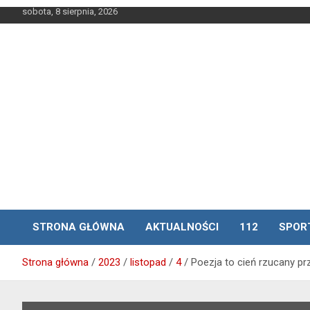
Skip
sobota, 8 sierpnia, 2026
to
content
STRONA GŁÓWNA
AKTUALNOŚCI
112
SPOR
Strona główna
2023
listopad
4
Poezja to cień rzucany pr