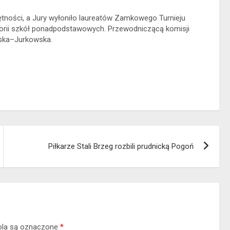
tności, a Jury wyłoniło laureatów Zamkowego Turnieju
orii szkół ponadpodstawowych. Przewodniczącą komisji
ńska–Jurkowska.
Piłkarze Stali Brzeg rozbili prudnicką Pogoń
la są oznaczone
*