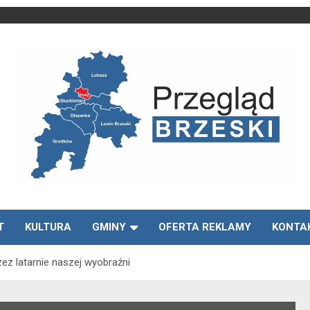
Media lokalne Brzeg | Gazeta Brzeg | Wiadomości Brzeg |
Przegląd Brzeski –
Brzeg24
T
KULTURA
GMINY
OFERTA REKLAMY
KONTA
wiadomości Brzeg
zez latarnie naszej wyobraźni