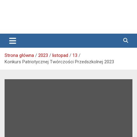
Media lokalne Brzeg | Gazeta Brzeg | Wiadomości Brzeg |
Przegląd Brzeski – wiadomości
Brzeg24
Brzeg
Strona główna
2023
listopad
13
Konkurs Patriotycznej Twórczości Przedszkolnej 2023