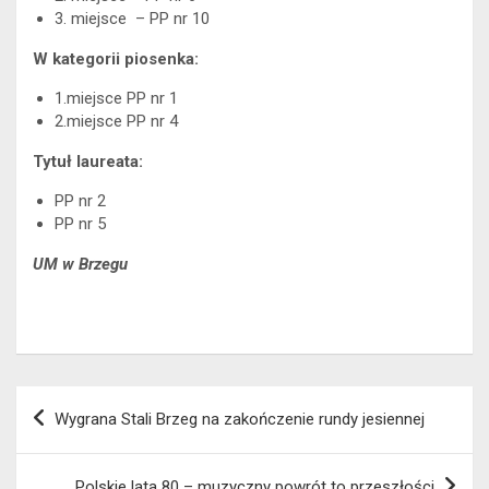
3. miejsce – PP nr 10
W kategorii piosenka:
1.miejsce PP nr 1
2.miejsce PP nr 4
Tytuł laureata:
PP nr 2
PP nr 5
UM w Brzegu
Nawigacja
Wygrana Stali Brzeg na zakończenie rundy jesiennej
wpisu
Polskie lata 80 – muzyczny powrót to przeszłości