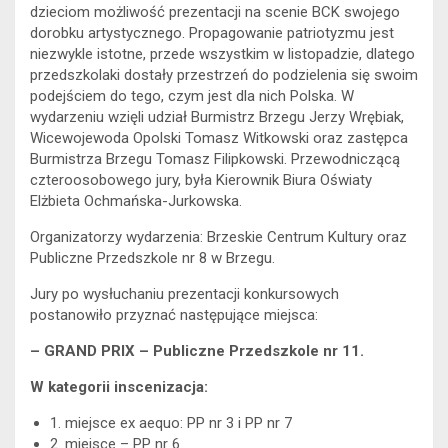
dzieciom możliwość prezentacji na scenie BCK swojego
dorobku artystycznego. Propagowanie patriotyzmu jest
niezwykle istotne, przede wszystkim w listopadzie, dlatego
przedszkolaki dostały przestrzeń do podzielenia się swoim
podejściem do tego, czym jest dla nich Polska. W
wydarzeniu wzięli udział Burmistrz Brzegu Jerzy Wrębiak,
Wicewojewoda Opolski Tomasz Witkowski oraz zastępca
Burmistrza Brzegu Tomasz Filipkowski. Przewodniczącą
czteroosobowego jury, była Kierownik Biura Oświaty
Elżbieta Ochmańska-Jurkowska.
Organizatorzy wydarzenia: Brzeskie Centrum Kultury oraz
Publiczne Przedszkole nr 8 w Brzegu.
Jury po wysłuchaniu prezentacji konkursowych
postanowiło przyznać następujące miejsca:
– GRAND PRIX – Publiczne Przedszkole nr 11.
W kategorii inscenizacja:
1. miejsce ex aequo: PP nr 3 i PP nr 7
2. miejsce – PP nr 6