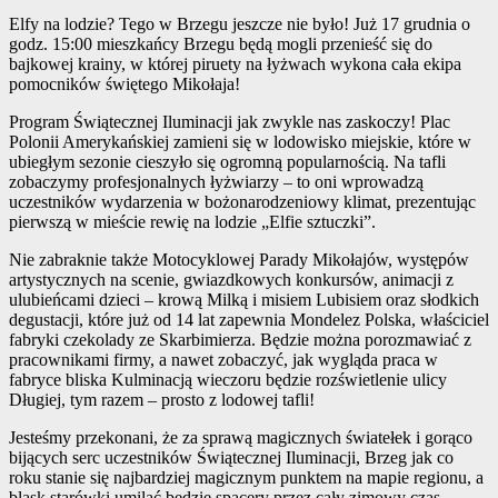
Elfy na lodzie? Tego w Brzegu jeszcze nie było! Już 17 grudnia o
godz. 15:00 mieszkańcy Brzegu będą mogli przenieść się do
bajkowej krainy, w której piruety na łyżwach wykona cała ekipa
pomocników świętego Mikołaja!
Program Świątecznej Iluminacji jak zwykle nas zaskoczy! Plac
Polonii Amerykańskiej zamieni się w lodowisko miejskie, które w
ubiegłym sezonie cieszyło się ogromną popularnością. Na tafli
zobaczymy profesjonalnych łyżwiarzy – to oni wprowadzą
uczestników wydarzenia w bożonarodzeniowy klimat, prezentując
pierwszą w mieście rewię na lodzie „Elfie sztuczki”.
Nie zabraknie także Motocyklowej Parady Mikołajów, występów
artystycznych na scenie, gwiazdkowych konkursów, animacji z
ulubieńcami dzieci – krową Milką i misiem Lubisiem oraz słodkich
degustacji, które już od 14 lat zapewnia Mondelez Polska, właściciel
fabryki czekolady ze Skarbimierza. Będzie można porozmawiać z
pracownikami firmy, a nawet zobaczyć, jak wygląda praca w
fabryce bliska Kulminacją wieczoru będzie rozświetlenie ulicy
Długiej, tym razem – prosto z lodowej tafli!
Jesteśmy przekonani, że za sprawą magicznych światełek i gorąco
bijących serc uczestników Świątecznej Iluminacji, Brzeg jak co
roku stanie się najbardziej magicznym punktem na mapie regionu, a
blask starówki umilać będzie spacery przez cały zimowy czas…