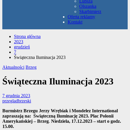
Lubsza
Olszanka
Skarbimierz
Oferta reklamy
Kontakt
Strona główna
2023
grudzień
7
Świąteczna Iluminacja 2023
Aktualności
Brzeg
Świąteczna Iluminacja 2023
7 grudnia 2023
przegladbrzeski
Burmistrz Brzegu Jerzy Wrębiak i Mondelez International
zapraszają na:
Świąteczną Iluminację 2023. Plac Polonii
Amerykańskiej – Brzeg
.
Niedziela, 17.12.2023 – start o godz.
15.00.