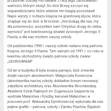
przydomki zostały mu nadane z racji jego zachowania i
wartości, którym służył. Do dziś Brzeg szczyci się
wspaniałościami, które właśnie ten książę pozostawił.
Napis wyryty z rozkazu księcia na granitowej płycie, która
znajduje się do dziś w Brzezinie: „Inni budują dla nas, my
dla potomności, wszystkim nam Chrystus drogę do nieba
wymości” jest kwintesencją działań życiowych Jerzego II
Piasta, a dla nas mottem naszej szkoły.
Od października 1990 r. naszej szkole nadano imię patrona
Księcia Jerzego II Piasta. Tym samym od 1991 r. co roku w
kwietniu obchodzimy święto patrona szkoły zwane
„GEORGIANUM”
Od lat w budynku B była ściana pamięci, dziś zmieniła
dzięki naszym absolwentom. Małgorzata Konieczna
(absolwentka naszej szkoły, dokładnie liceum renowacji
zabytków architektury oraz Absolwentka Wrocławskiej
Akademii Sztuk Pięknych im. Eugeniusza Gepperta na
wydziale Malarstwa i Rzeźby, kierunek Malarstwo w
pracowni prof. Aleksandra Dymitrowicza) wykonała dla nas
piękne grafiki – patrona, szkoły i Zamku Piastów Śląskich.