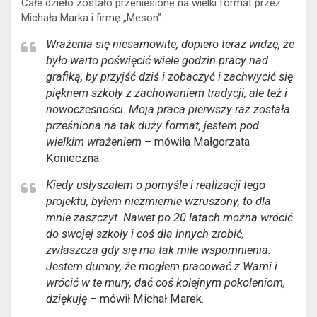
Całe dzieło zostało przeniesione na wielki format przez
Michała Marka i firmę „Meson”.
Wrażenia się niesamowite, dopiero teraz widzę, że
było warto poświęcić wiele godzin pracy nad
grafiką, by przyjść dziś i zobaczyć i zachwycić się
pięknem szkoły z zachowaniem tradycji, ale też i
nowoczesności. Moja praca pierwszy raz została
prześniona na tak duży format, jestem pod
wielkim wrażeniem
– mówiła Małgorzata
Konieczna.
Kiedy usłyszałem o pomyśle i realizacji tego
projektu, byłem niezmiernie wzruszony, to dla
mnie zaszczyt. Nawet po 20 latach można wrócić
do swojej szkoły i coś dla innych zrobić,
zwłaszcza gdy się ma tak miłe wspomnienia.
Jestem dumny, że mogłem pracować z Wami i
wrócić w te mury, dać coś kolejnym pokoleniom,
dziękuję
– mówił Michał Marek.