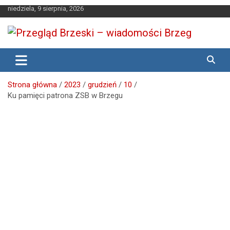
Skip
niedziela, 9 sierpnia, 2026
to
content
Media lokalne Brzeg | Gazeta Brzeg | Wiadomości Brzeg |
Przegląd Brzeski – wiadomości
Brzeg24
Brzeg
Strona główna
2023
grudzień
10
Ku pamięci patrona ZSB w Brzegu