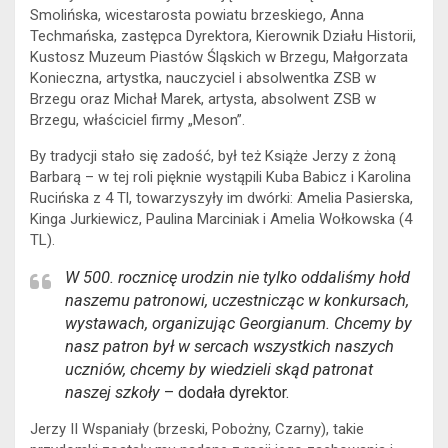
Smolińska, wicestarosta powiatu brzeskiego, Anna
Techmańska, zastępca Dyrektora, Kierownik Działu Historii,
Kustosz Muzeum Piastów Śląskich w Brzegu, Małgorzata
Konieczna, artystka, nauczyciel i absolwentka ZSB w
Brzegu oraz Michał Marek, artysta, absolwent ZSB w
Brzegu, właściciel firmy „Meson”.
By tradycji stało się zadość, był też Książe Jerzy z żoną
Barbarą – w tej roli pięknie wystąpili Kuba Babicz i Karolina
Rucińska z 4 Tl, towarzyszyły im dwórki: Amelia Pasierska,
Kinga Jurkiewicz, Paulina Marciniak i Amelia Wołkowska (4
TL).
W 500. rocznicę urodzin nie tylko oddaliśmy hołd
naszemu patronowi, uczestnicząc w konkursach,
wystawach, organizując Georgianum. Chcemy by
nasz patron był w sercach wszystkich naszych
uczniów, chcemy by wiedzieli skąd patronat
naszej szkoły
– dodała dyrektor.
Jerzy II Wspaniały (brzeski, Pobożny, Czarny), takie