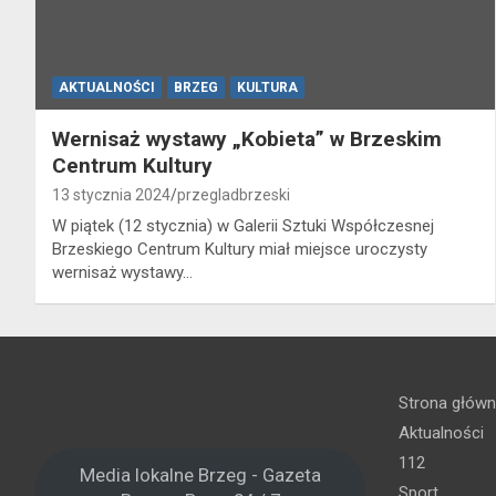
AKTUALNOŚCI
BRZEG
KULTURA
Wernisaż wystawy „Kobieta” w Brzeskim
Centrum Kultury
13 stycznia 2024
przegladbrzeski
W piątek (12 stycznia) w Galerii Sztuki Współczesnej
Brzeskiego Centrum Kultury miał miejsce uroczysty
wernisaż wystawy…
Strona głów
Aktualności
112
Media lokalne Brzeg - Gazeta
Sport