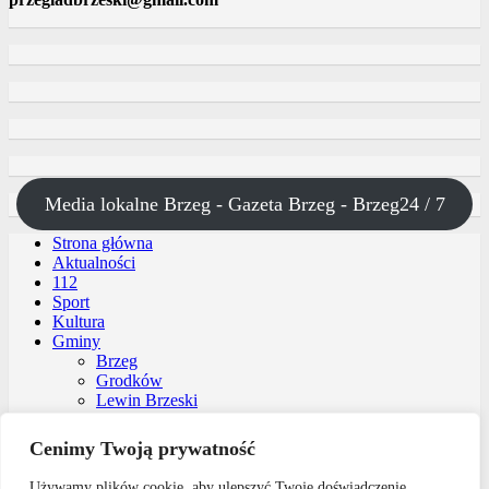
Media lokalne Brzeg - Gazeta Brzeg - Brzeg24 / 7
Strona główna
Aktualności
112
Sport
Kultura
Gminy
Brzeg
Grodków
Lewin Brzeski
Lubsza
Olszanka
Cenimy Twoją prywatność
Skarbimierz
Oferta reklamy
Używamy plików cookie, aby ulepszyć Twoje doświadczenie