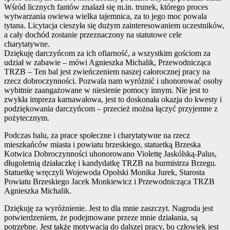
Wśród licznych fantów znalazł się m.in. trunek, którego proces
wytwarzania owiewa wielka tajemnica, za to jego moc powala
tytana. Licytacja cieszyła się dużym zainteresowaniem uczestników,
a cały dochód zostanie przeznaczony na statutowe cele
charytatywne.
Dziękuję darczyńcom za ich ofiarność, a wszystkim gościom za
udział w zabawie – mówi Agnieszka Michalik, Przewodnicząca
TRZB – Ten bal jest zwieńczeniem naszej całorocznej pracy na
rzecz dobroczynności. Pozwala nam wyróżnić i uhonorować osoby
wybitnie zaangażowane w niesienie pomocy innym. Nie jest to
zwykła impreza karnawałowa, jest to doskonała okazja do kwesty i
podziękowania darczyńcom – przecież można łączyć przyjemne z
pożytecznym.
Podczas balu, za prace społeczne i charytatywne na rzecz
mieszkańców miasta i powiatu brzeskiego, statuetką Brzeska
Kotwica Dobroczynności uhonorowano Violettę Jaskólską-Palus,
długoletnią działaczkę i kandydatkę TRZB na burmistrza Brzegu.
Statuetkę wręczyli Wojewoda Opolski Monika Jurek, Starosta
Powiatu Brzeskiego Jacek Monkiewicz i Przewodnicząca TRZB
Agnieszka Michalik.
Dziękuję za wyróżnienie. Jest to dla mnie zaszczyt. Nagroda jest
potwierdzeniem, że podejmowane przeze mnie działania, są
potrzebne. Jest także motywacją do dalszej pracy, bo człowiek jest