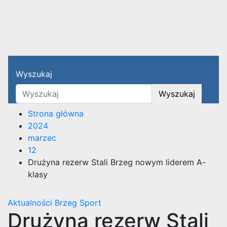
Przegląd Brzeski – wiadom
Media lokalne Brzeg | Gazeta Brzeg | Wiad
Wyszukaj
Wyszukaj
Strona główna
2024
marzec
12
Drużyna rezerw Stali Brzeg nowym liderem A-
klasy
Aktualności
Brzeg
Sport
Drużyna rezerw Stali