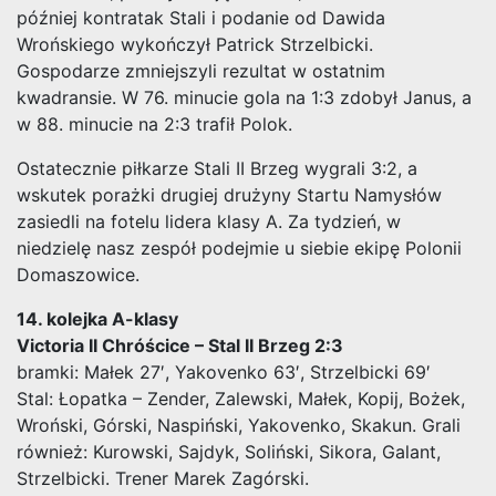
później kontratak Stali i podanie od Dawida
Wrońskiego wykończył Patrick Strzelbicki.
Gospodarze zmniejszyli rezultat w ostatnim
kwadransie. W 76. minucie gola na 1:3 zdobył Janus, a
w 88. minucie na 2:3 trafił Polok.
Ostatecznie piłkarze Stali II Brzeg wygrali 3:2, a
wskutek porażki drugiej drużyny Startu Namysłów
zasiedli na fotelu lidera klasy A. Za tydzień, w
niedzielę nasz zespół podejmie u siebie ekipę Polonii
Domaszowice.
14. kolejka A-klasy
Victoria II Chróścice – Stal II Brzeg 2:3
bramki: Małek 27′, Yakovenko 63′, Strzelbicki 69′
Stal: Łopatka – Zender, Zalewski, Małek, Kopij, Bożek,
Wroński, Górski, Naspiński, Yakovenko, Skakun. Grali
również: Kurowski, Sajdyk, Soliński, Sikora, Galant,
Strzelbicki. Trener Marek Zagórski.