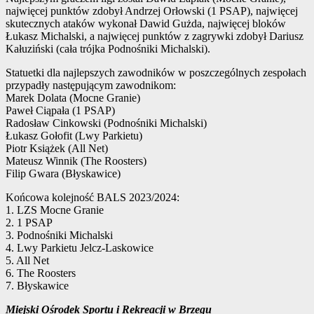
najwięcej punktów zdobył Andrzej Orłowski (1 PSAP), najwięcej
skutecznych ataków wykonał Dawid Gużda, najwięcej bloków
Łukasz Michalski, a najwięcej punktów z zagrywki zdobył Dariusz
Kałuziński (cała trójka Podnośniki Michalski).
Statuetki dla najlepszych zawodników w poszczególnych zespołach
przypadły następującym zawodnikom:
Marek Dolata (Mocne Granie)
Paweł Ciąpała (1 PSAP)
Radosław Cinkowski (Podnośniki Michalski)
Łukasz Gołofit (Lwy Parkietu)
Piotr Książek (All Net)
Mateusz Winnik (The Roosters)
Filip Gwara (Błyskawice)
Końcowa kolejność BALS 2023/2024:
1. LZS Mocne Granie
2. 1 PSAP
3. Podnośniki Michalski
4. Lwy Parkietu Jelcz-Laskowice
5. All Net
6. The Roosters
7. Błyskawice
Miejski Ośrodek Sportu i Rekreacji w Brzegu