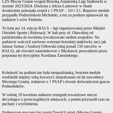
LZS Mocne Granie wygrał Brzeską Amatorską Ligę Siatkówki w
sezonie 2023/2024. Drużyna z Jelcza-Laskowic w finale
dwukrotnie pokonała zespół z 1 PSAP – 3:0 i 3:1. Brązowe medale
przypadły Podnośnikom Michalski, a tuż za podium uplasowali się
siatkarze Lwów Parkietu.
To była już 14. edycja BALS – ligi organizowanej przez Miejski
Ośrodek Sportu i Rekreacji. W hali przy ul. Oławskiej od
października do kwietnia rywalizowało siedem zespołów. Na
parkiecie walczyli zarówno weterani brzeskiej siatkówki, tacy jak
Janusz Szmuc i Andrzej Orłowski (obaj ponad 150 meczów w
BALS), ale również nastolatkowie z Błyskawic prowadzeni przez
pasjonata tej dyscypliny Kordiana Zamojskiego.
Kolejność na podium nie była niespodzianką, bowiem medale
rozdzielili między sobą faworyci: niepokonani od lat zawodnicy
Mocnego Grania, żołnierze z 1 PSAP i równie doświadczeni gracze
Podnośników.
W sobotę 20 kwietnia siatkarze rozegrali rewanżowe mecze
decydujące o poszczególnych miejscach, a potem przyszedł czas na
puchary i wyróżnienia.
Najlepszym graczem ligi został Dawid Łapiak (Mocne Granie),