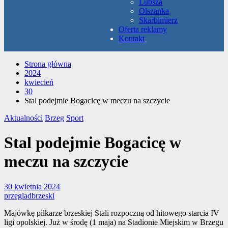
Lubsza
Olszanka
Skarbimierz
Oferta reklamy
Kontakt
Strona główna
2024
kwiecień
30
Stal podejmie Bogacicę w meczu na szczycie
Aktualności
Brzeg
Sport
Stal podejmie Bogacicę w
meczu na szczycie
30 kwietnia 2024
przegladbrzeski
Majówkę piłkarze brzeskiej Stali rozpoczną od hitowego starcia IV
ligi opolskiej. Już w środę (1 maja) na Stadionie Miejskim w Brzegu