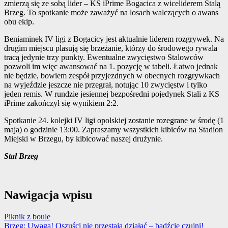
zmierzą się ze sobą lider – KS iPrime Bogacica z wiceliderem Stalą
Brzeg. To spotkanie może zaważyć na losach walczących o awans
obu ekip.
Beniaminek IV ligi z Bogacicy jest aktualnie liderem rozgrywek. Na
drugim miejscu plasują się brzeżanie, którzy do środowego rywala
tracą jedynie trzy punkty. Ewentualne zwycięstwo Stalowców
pozwoli im więc awansować na 1. pozycję w tabeli. Łatwo jednak
nie będzie, bowiem zespół przyjezdnych w obecnych rozgrywkach
na wyjeździe jeszcze nie przegrał, notując 10 zwycięstw i tylko
jeden remis. W rundzie jesiennej bezpośredni pojedynek Stali z KS
iPrime zakończył się wynikiem 2:2.
Spotkanie 24. kolejki IV ligi opolskiej zostanie rozegrane w środę (1
maja) o godzinie 13:00. Zapraszamy wszystkich kibiców na Stadion
Miejski w Brzegu, by kibicować naszej drużynie.
Stal Brzeg
Nawigacja wpisu
Piknik z boule
Brzeg: Uwaga! Oszuści nie przestają działać – bądźcie czujni!