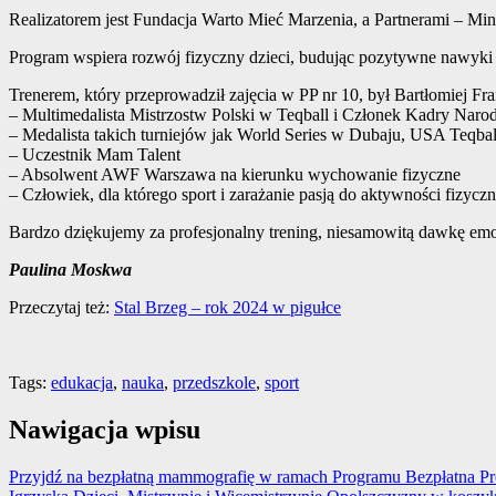
Realizatorem jest Fundacja Warto Mieć Marzenia, a Partnerami – M
Program wspiera rozwój fizyczny dzieci, budując pozytywne nawyki 
Trenerem, który przeprowadził zajęcia w PP nr 10, był Bartłomiej Fr
– Multimedalista Mistrzostw Polski w Teqball i Członek Kadry Naro
– Medalista takich turniejów jak World Series w Dubaju, USA Teqball
– Uczestnik Mam Talent
– Absolwent AWF Warszawa na kierunku wychowanie fizyczne
– Człowiek, dla którego sport i zarażanie pasją do aktywności fizyczn
Bardzo dziękujemy za profesjonalny trening, niesamowitą dawkę emo
Paulina Moskwa
Przeczytaj też:
Stal Brzeg – rok 2024 w pigułce
Tags:
edukacja
,
nauka
,
przedszkole
,
sport
Nawigacja wpisu
Przyjdź na bezpłatną mammografię w ramach Programu Bezpłatna Pro