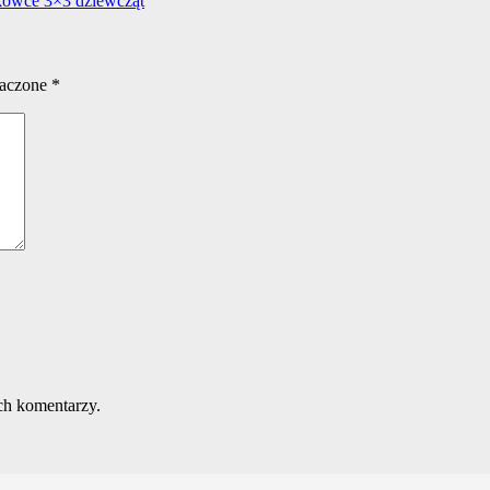
ykówce 3×3 dziewcząt
naczone
*
ch komentarzy.