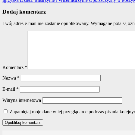
Igrzyska Dzieci. Mistrzynie i Wicemistrzynie Opolszczyzny w kosz
Dodaj komentarz
Twój adres e-mail nie zostanie opublikowany.
Wymagane pola są oz
Komentarz
*
Nazwa
*
E-mail
*
Witryna internetowa
Zapamiętaj moje dane w tej przeglądarce podczas pisania kolejny