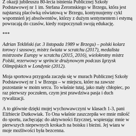
Z okazji jubileuszu 80-lecia istnienia Publicznej Szkoły
Podstawowej nr 1 im. Stefana Żeromskiego w Brzegu, która jest
najstarszą placówką oświatową w Brzegu, kontynuujemy cykl
wspomnień jej absolwentów, którzy z dużym sentymentem i estymą
powracają do czasów, kiedy rozpoczynali swoją edukację.
***
Adrian Tekliński (ur. 3 listopada 1989 w Brzegu) – polski kolarz
torowy i szosowy, mistrz świata w scratchu (2017), medalista
mistrzostw Europy w scratchu (2015, 2016), wielokrotny mistrz
Polski, rezerwowy w sprincie drużynowym podczas Igrzysk
Olimpijskich w Londynie (2012).
Moja sportowa przygoda zaczęła się w murach Publicznej Szkoły
Podstawowej nr 1 w Brzegu – w miejscu, które na zawsze
pozostanie w moim sercu. To właśnie tutaj, jako mały chłopiec, po
raz pierwszy poczułem, czym jest prawdziwa pasja i duch
rywalizacji.
A to głównie dzięki mojej wychowawczyni w klasach 1-3, pani
Elżbiecie Dutkowiak. To Ona właśnie zaszczepiła we mnie miłość
do sportu, zachęcając do aktywności fizycznej, wspierając mnie w
pierwszych niepewnych krokach na boisku i bieżni. Jej wiara w
moje możliwości była bezcenna.