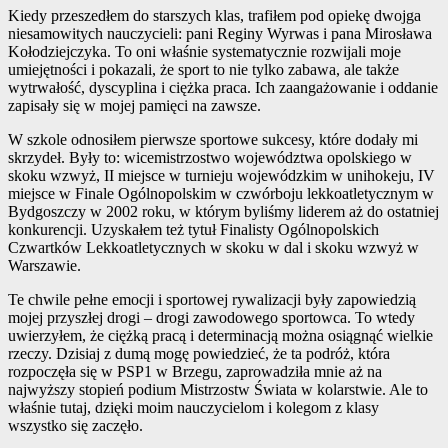
Kiedy przeszedłem do starszych klas, trafiłem pod opiekę dwojga
niesamowitych nauczycieli: pani Reginy Wyrwas i pana Mirosława
Kołodziejczyka. To oni właśnie systematycznie rozwijali moje
umiejętności i pokazali, że sport to nie tylko zabawa, ale także
wytrwałość, dyscyplina i ciężka praca. Ich zaangażowanie i oddanie
zapisały się w mojej pamięci na zawsze.
W szkole odnosiłem pierwsze sportowe sukcesy, które dodały mi
skrzydeł. Były to: wicemistrzostwo województwa opolskiego w
skoku wzwyż, II miejsce w turnieju wojewódzkim w unihokeju, IV
miejsce w Finale Ogólnopolskim w czwórboju lekkoatletycznym w
Bydgoszczy w 2002 roku, w którym byliśmy liderem aż do ostatniej
konkurencji. Uzyskałem też tytuł Finalisty Ogólnopolskich
Czwartków Lekkoatletycznych w skoku w dal i skoku wzwyż w
Warszawie.
Te chwile pełne emocji i sportowej rywalizacji były zapowiedzią
mojej przyszłej drogi – drogi zawodowego sportowca. To wtedy
uwierzyłem, że ciężką pracą i determinacją można osiągnąć wielkie
rzeczy. Dzisiaj z dumą mogę powiedzieć, że ta podróż, która
rozpoczęła się w PSP1 w Brzegu, zaprowadziła mnie aż na
najwyższy stopień podium Mistrzostw Świata w kolarstwie. Ale to
właśnie tutaj, dzięki moim nauczycielom i kolegom z klasy
wszystko się zaczęło.