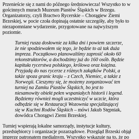
Przenieście się z nami do późnego średniowiecza! Wszystko to w
gościnnych murach Muzeum Piastów Śląskich w Brzegu.
Organizatorzy, czyli Bractwo Rycerskie – Chorągiew Ziemi
Brzeskiej, w pocie czoła dopinają ostatnie szczegóły, aby było to
niezapomniane wydarzenie, przygotowane na najwyższym
poziomie.
Turniej rusza dosłownie za kilka dni i powiem szczerze,
że nie spodziewałem się tego, że będzie to aż tak duża
impreza. Początkowo planowaliśmy zaprosić około 60
rekonstruktorów, a dochodzimy już do 160 osób. Będzie
kapituła rycerstwa polskiego, królowa oraz księżna.
Przyjadą do nas rycerze z różnych zakątków Polski, a
także spoza granic kraju – z Czech, Niemiec, a także z
Norwegii. Cieszymy się, że możemy zorganizować ten
turniej na Zamku Piastów Śląskich, bo jest to
niesamowity obiekt pełen wspaniałych historii i legend.
Będziemy również mogli uczestniczyć w uczcie, która
odbędzie się w Restauracji Wozownia specjalizującej
się w Kuchni Rodów Śląskich
– mówi Jakub Stępniak,
dowódca Chorągwi Ziemi Brzeskiej.
Turniej wspierają lokalne samorządy, instytucje kultury,
przedsiębiorcy i organizacje pozarządowe. Przegląd Brzeski objął
imprezę patronatem medialnym. Wszystko wskazuje na to, że po