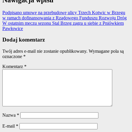
Podpisano umowę na przebudowę ulicy Trzech Kotwic w Brzegu
w ramach dofinansowania z Rządowego Funduszu Rozwoju Dróg
W ostatnim meczu sezonu Stal Brzeg zagra u siebie z Pniówkiem
Pawłowice
Dodaj komentarz
Twój adres e-mail nie zostanie opublikowany.
Wymagane pola są
oznaczone
*
Komentarz
*
Nazwa
*
E-mail
*