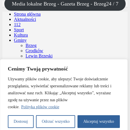
Media lokalne Brzeg - Gazeta Brzeg - Brzeg24 / 7
Strona główna
Aktualności
112
Sport
Kultura
Gminy
Brzeg
Grodków
Lewin Brzeski
Lubsza
Olszanka
Cenimy Twoją prywatność
Skarbimierz
Oferta reklamy
Używamy plików cookie, aby ulepszyć Twoje doświadczenie
Kontakt
przeglądania, wyświetlać spersonalizowane reklamy lub treści i
analizować nasz ruch. Klikając „Akceptuj wszystko”, wyrażasz
zgodę na używanie przez nas plików
Copyright © 2026
Przegląd Brzeski – wiadomości Brzeg
Theme by:
Theme Horse
cookie.
Polityka plików cookie
Proudly Powered by:
WordPress
Dostosuj
Odrzuć wszystko
Akceptuj wszystko