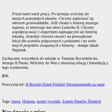
Przed nami wiele pracy. Po turnieju wrócimy do
naszych pozostałych planów. Chcemy zajmować się
okresem grunwaldzkim. Jeśli chodzi o historię naszego
regionu, to interesuje nas okres Ludwika II. Chcemy
współpracować z ekspertami zajmującymi się historią
lokalną. Jesteśmy również otwarci na prowadzenie
lekcji dla uczniów połączonych z pokazami i na wiele
innych projektów związanych z historią
– dodaje Jakub
Stępniak.
Zachęcamy wszystkich do udziału w Turnieju Rycerskim im.
Jerzego II Piasta. Wrócimy do Was z obszerną relacją i fotorelacją z
tego wydarzenia.
P.N.
Przeczytaj też:
II Brzeski Dzień Polskiej Niezapominajki za nami
Tags:
brzeg
,
Historia
,
turniej rycerski
,
Zamek Piastów Śląskich
Nawigacja wpisu