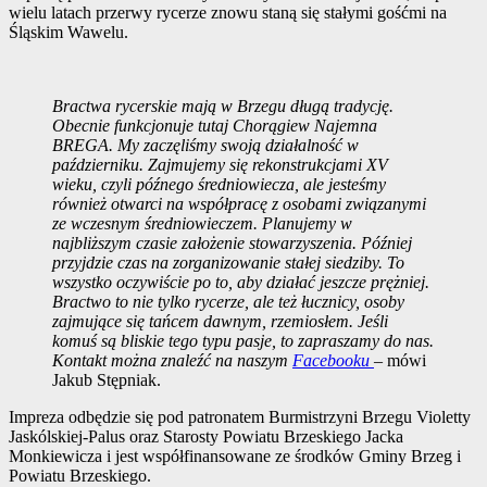
wielu latach przerwy rycerze znowu staną się stałymi gośćmi na
Śląskim Wawelu.
Bractwa rycerskie mają w Brzegu długą tradycję.
Obecnie funkcjonuje tutaj Chorągiew Najemna
BREGA. My zaczęliśmy swoją działalność w
październiku. Zajmujemy się rekonstrukcjami XV
wieku, czyli późnego średniowiecza, ale jesteśmy
również otwarci na współpracę z osobami związanymi
ze wczesnym średniowieczem. Planujemy w
najbliższym czasie założenie stowarzyszenia. Później
przyjdzie czas na zorganizowanie stałej siedziby. To
wszystko oczywiście po to, aby działać jeszcze prężniej.
Bractwo to nie tylko rycerze, ale też łucznicy, osoby
zajmujące się tańcem dawnym, rzemiosłem. Jeśli
komuś są bliskie tego typu pasje, to zapraszamy do nas.
Kontakt można znaleźć na naszym
Facebooku
– mówi
Jakub Stępniak.
Impreza odbędzie się pod patronatem Burmistrzyni Brzegu Violetty
Jaskólskiej-Palus oraz Starosty Powiatu Brzeskiego Jacka
Monkiewicza i jest współfinansowane ze środków Gminy Brzeg i
Powiatu Brzeskiego.