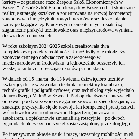
kariery – zagraniczne staże Zespołu Szkół Ekonomicznych w
Brzegu”. Zespół Szkół Ekonomicznych w Brzegu od lat skutecznie
realizuje strategię kształcenia zorientowaną na rozwój kompetencji
zawodowych i międzykulturowych uczniów oraz doskonalenie
kadry pedagogicznej. Kluczowym elementem tych działań są
zagraniczne praktyki uczniowskie oraz międzynarodowa wymiana
doświadczeń nauczycieli.
W roku szkolnym 2024/2025 szkoła zrealizowała dwa
kompleksowe projekty mobilności. Umożliwiły one młodzieży
zdobycie cennego doświadczenia zawodowego w
międzynarodowym środowisku, a jednocześnie poszerzyły ich
wiedzę o kulturze i obyczajach krajów partnerskich.
W dniach od 15 marca do 13 kwietnia dziewięcioro uczniów
kształcących się w zawodach technik architektury krajobrazu,
technik grafiki i poligrafii cyfrowej oraz technik logistyk wyjechało
do urokliwego Malmö w Szwecji. Pod opieką dwóch nauczycieli,
odbywali praktyki zawodowe zgodne ze swoimi specjalizacjami, co
znacząco przyczyniło się do rozwoju ich kompetencji praktycznych
w środowisku wielokulturowym. Dojazd zorganizowano
autokarem, a opiekunowie zmieniali się rotacyjnie – po dwóch
tygodniach pierwszy nauczyciel został zastąpiony przez drugiego.
Po intensywnym okresie nauki i pracy, uczestnicy mobilności mieli