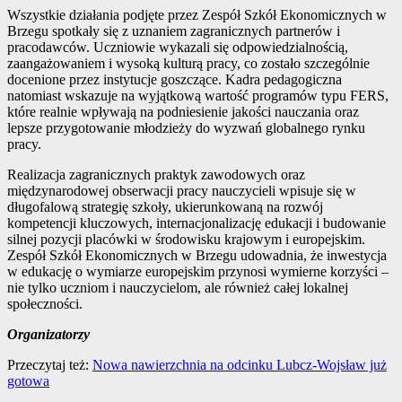
Wszystkie działania podjęte przez Zespół Szkół Ekonomicznych w
Brzegu spotkały się z uznaniem zagranicznych partnerów i
pracodawców. Uczniowie wykazali się odpowiedzialnością,
zaangażowaniem i wysoką kulturą pracy, co zostało szczególnie
docenione przez instytucje goszczące. Kadra pedagogiczna
natomiast wskazuje na wyjątkową wartość programów typu FERS,
które realnie wpływają na podniesienie jakości nauczania oraz
lepsze przygotowanie młodzieży do wyzwań globalnego rynku
pracy.
Realizacja zagranicznych praktyk zawodowych oraz
międzynarodowej obserwacji pracy nauczycieli wpisuje się w
długofalową strategię szkoły, ukierunkowaną na rozwój
kompetencji kluczowych, internacjonalizację edukacji i budowanie
silnej pozycji placówki w środowisku krajowym i europejskim.
Zespół Szkół Ekonomicznych w Brzegu udowadnia, że inwestycja
w edukację o wymiarze europejskim przynosi wymierne korzyści –
nie tylko uczniom i nauczycielom, ale również całej lokalnej
społeczności.
Organizatorzy
Przeczytaj też:
Nowa nawierzchnia na odcinku Lubcz-Wojsław już
gotowa