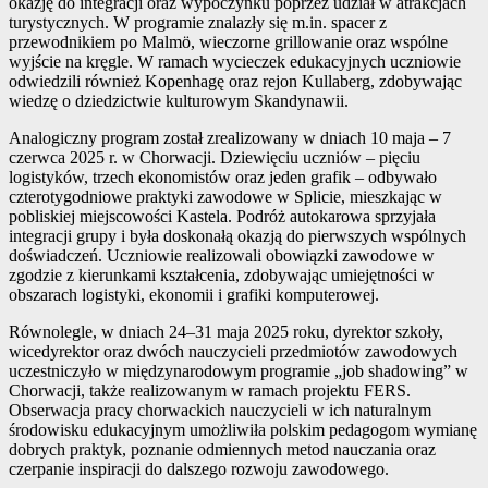
okazję do integracji oraz wypoczynku poprzez udział w atrakcjach
turystycznych. W programie znalazły się m.in. spacer z
przewodnikiem po Malmö, wieczorne grillowanie oraz wspólne
wyjście na kręgle. W ramach wycieczek edukacyjnych uczniowie
odwiedzili również Kopenhagę oraz rejon Kullaberg, zdobywając
wiedzę o dziedzictwie kulturowym Skandynawii.
Analogiczny program został zrealizowany w dniach 10 maja – 7
czerwca 2025 r. w Chorwacji. Dziewięciu uczniów – pięciu
logistyków, trzech ekonomistów oraz jeden grafik – odbywało
czterotygodniowe praktyki zawodowe w Splicie, mieszkając w
pobliskiej miejscowości Kastela. Podróż autokarowa sprzyjała
integracji grupy i była doskonałą okazją do pierwszych wspólnych
doświadczeń. Uczniowie realizowali obowiązki zawodowe w
zgodzie z kierunkami kształcenia, zdobywając umiejętności w
obszarach logistyki, ekonomii i grafiki komputerowej.
Równolegle, w dniach 24–31 maja 2025 roku, dyrektor szkoły,
wicedyrektor oraz dwóch nauczycieli przedmiotów zawodowych
uczestniczyło w międzynarodowym programie „job shadowing” w
Chorwacji, także realizowanym w ramach projektu FERS.
Obserwacja pracy chorwackich nauczycieli w ich naturalnym
środowisku edukacyjnym umożliwiła polskim pedagogom wymianę
dobrych praktyk, poznanie odmiennych metod nauczania oraz
czerpanie inspiracji do dalszego rozwoju zawodowego.