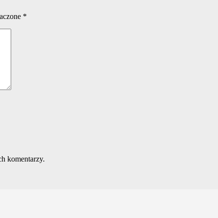
naczone
*
ch komentarzy.