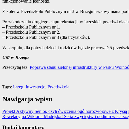
funkcjonowanie jednostki.
Z kolei w Przedszkolu Publicznym nr 3 w Brzegu trwa wymiana podłó
Po zakończeniu drugiego etapu rekrutacji, w brzeskich przedszkolac
– Przedszkolu Publicznym nr 1,
– Przedszkolu Publicznym nr 2,
– Przedszkolu Publicznym nr 3 (dla trzylatków).
W sierpniu, dla potrzeb dzieci i rodziców będzie pracować 5 przedszk
UM w Brzegu
Przeczytaj też:
Poprawa stanu zielonej infrastruktury w Parku Wolnoś
Tags:
brzeg
,
Inwestycje
,
Przedszkola
Nawigacja wpisu
Projekt Aktywny Senior, czyli ćwiczenia ogólnorozwojowe z Krysią
Rewelacyjna Wiktoria Madejska! Seria zwycięstw i podium w starszej
Dodaj komentarz