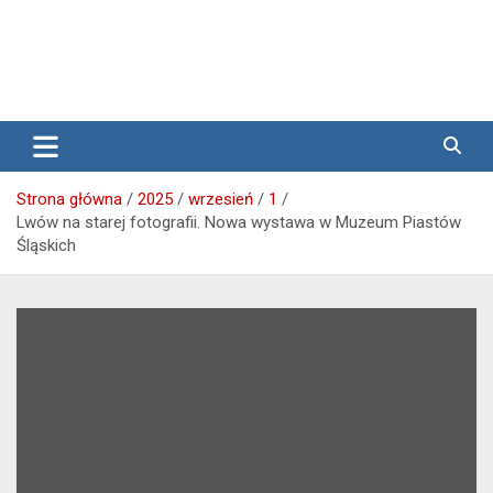
Media lokalne Brzeg | Gazeta Brzeg | Wiadomości Brzeg |
Przegląd Brzeski – wiadomości
Brzeg24
Brzeg
Strona główna
2025
wrzesień
1
Lwów na starej fotografii. Nowa wystawa w Muzeum Piastów
Śląskich