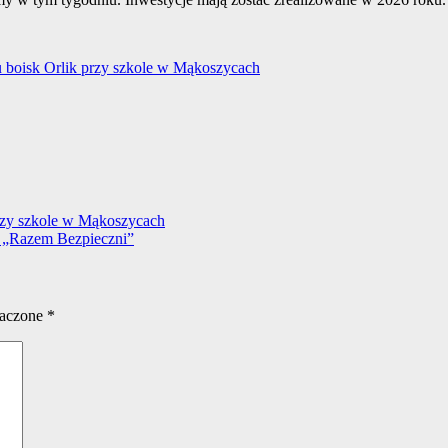
 boisk Orlik przy szkole w Mąkoszycach
rzy szkole w Mąkoszycach
u „Razem Bezpieczni”
naczone
*