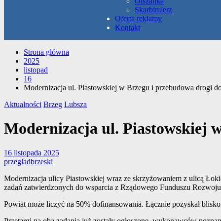
Olszanka
Skarbimierz
Oferta reklamy
Kontakt
Strona główna
2025
listopad
16
Modernizacja ul. Piastowskiej w Brzegu i przebudowa drogi 
Aktualności
Brzeg
Lubsza
Modernizacja ul. Piastowskiej 
16 listopada 2025
przegladbrzeski
Modernizacja ulicy Piastowskiej wraz ze skrzyżowaniem z ulicą Łoki
zadań zatwierdzonych do wsparcia z Rządowego Funduszu Rozwoju
Powiat może liczyć na 50% dofinansowania. Łącznie pozyskał blisko 2
Przetargi na oba zadania już zostały ogłoszone, wykonawców poznam