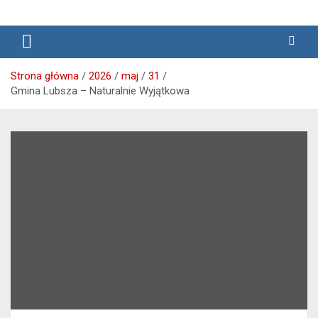
Media lokalne Brzeg | Gazeta Brzeg | Wiadomości Brzeg |
Przegląd Brzeski – wiadomości
Brzeg24
Brzeg
Strona główna
2026
maj
31
Gmina Lubsza – Naturalnie Wyjątkowa