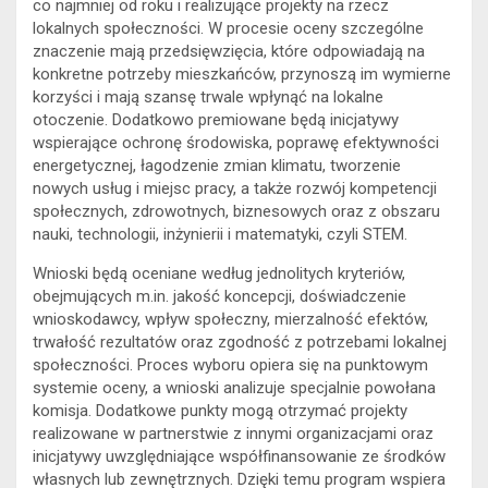
co najmniej od roku i realizujące projekty na rzecz
lokalnych społeczności. W procesie oceny szczególne
znaczenie mają przedsięwzięcia, które odpowiadają na
konkretne potrzeby mieszkańców, przynoszą im wymierne
korzyści i mają szansę trwale wpłynąć na lokalne
otoczenie. Dodatkowo premiowane będą inicjatywy
wspierające ochronę środowiska, poprawę efektywności
energetycznej, łagodzenie zmian klimatu, tworzenie
nowych usług i miejsc pracy, a także rozwój kompetencji
społecznych, zdrowotnych, biznesowych oraz z obszaru
nauki, technologii, inżynierii i matematyki, czyli STEM.
Wnioski będą oceniane według jednolitych kryteriów,
obejmujących m.in. jakość koncepcji, doświadczenie
wnioskodawcy, wpływ społeczny, mierzalność efektów,
trwałość rezultatów oraz zgodność z potrzebami lokalnej
społeczności. Proces wyboru opiera się na punktowym
systemie oceny, a wnioski analizuje specjalnie powołana
komisja. Dodatkowe punkty mogą otrzymać projekty
realizowane w partnerstwie z innymi organizacjami oraz
inicjatywy uwzględniające współfinansowanie ze środków
własnych lub zewnętrznych. Dzięki temu program wspiera