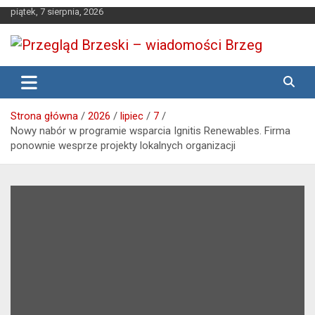
Skip
piątek, 7 sierpnia, 2026
to
content
Media lokalne Brzeg | Gazeta Brzeg | Wiadomości Brzeg |
Przegląd Brzeski – wiadomości
Brzeg24
Brzeg
Strona główna
2026
lipiec
7
Nowy nabór w programie wsparcia Ignitis Renewables. Firma
ponownie wesprze projekty lokalnych organizacji