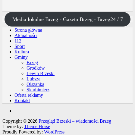
Media lokalne Brzeg - Gazeta Brzeg - Brzeg24 / 7
Strona główna
Aktualności
112
Sport
Kultura
Gminy
Brzeg
Grodków
Lewin Brzeski
Lubsza
Olszanka
Skarbimierz
Oferta reklamy
Kontakt
Copyright © 2026
Przegląd Brzeski – wiadomości Brzeg
Theme by:
Theme Horse
Proudly Powered by:
WordPress