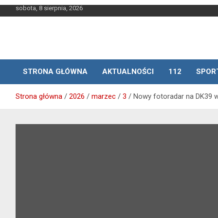
Skip
sobota, 8 sierpnia, 2026
to
content
STRONA GŁÓWNA
AKTUALNOŚCI
112
SPOR
Strona główna
2026
marzec
3
Nowy fotoradar na DK39 