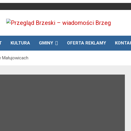
Media lokalne Brzeg | Gazeta Brzeg | Wiadomości Brzeg |
Przegląd Brzeski –
Brzeg24
T
KULTURA
GMINY
OFERTA REKLAMY
KONTA
wiadomości Brzeg
w Małujowicach