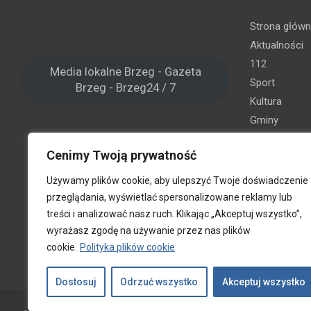
Strona głów
Aktualności
112
Media lokalne Brzeg - Gazeta
Sport
Brzeg - Brzeg24 / 7
Kultura
Gminy
Brzeg
Cenimy Twoją prywatność
Grodków
Lewin Brz
Używamy plików cookie, aby ulepszyć Twoje doświadczenie
Lubsza
przeglądania, wyświetlać spersonalizowane reklamy lub
Olszanka
treści i analizować nasz ruch. Klikając „Akceptuj wszystko”,
Skarbimie
wyrażasz zgodę na używanie przez nas plików
cookie.
Polityka plików cookie
Oferta rekla
Kontakt
Dostosuj
Odrzuć wszystko
Akceptuj wszystko