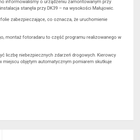
dawno informowaliśmy o urządzeniu zamontowanym przy
instalacja stanęła przy DK39 – na wysokości Małujowic.
 folie zabezpieczające, co oznacza, że uruchomienie
go, montaż fotoradaru to część programu realizowanego w
yć liczbę niebezpiecznych zdarzeń drogowych. Kierowcy
i w miejscu objętym automatycznym pomiarem skutkuje