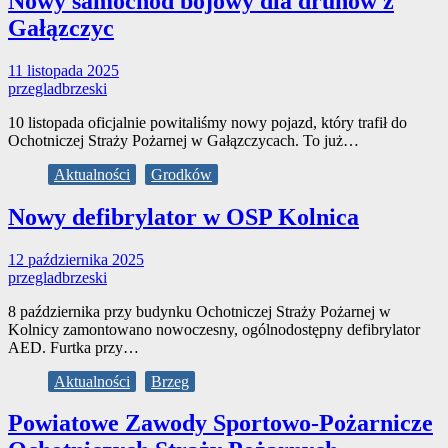
Nowy samochód bojowy dla druhów z
Gałązczyc
11 listopada 2025
przegladbrzeski
10 listopada oficjalnie powitaliśmy nowy pojazd, który trafił do
Ochotniczej Straży Pożarnej w Gałązczycach. To już…
Aktualności
Grodków
Nowy defibrylator w OSP Kolnica
12 października 2025
przegladbrzeski
8 października przy budynku Ochotniczej Straży Pożarnej w
Kolnicy zamontowano nowoczesny, ogólnodostępny defibrylator
AED. Furtka przy…
Aktualności
Brzeg
Powiatowe Zawody Sportowo-Pożarnicze