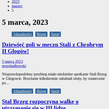
2023
marzec
5
5 marca, 2023
Aktualności
Brzeg
Sport
Dziewięć goli w meczu Stali z Chrobrym
II Głogów!
5 marca 2023
przegladbrzeski
Nieprawdopodobny przebieg miało niedzielne spotkanie Stali Brzeg
w Głogowie. Brzeżanie kilkukrotnie odrabiali straty, by ostatecznie
po…
Aktualności
Brzeg
Sport
Stal Brzeg rozpoczyna walkę o
utrzymanie się w III lidze