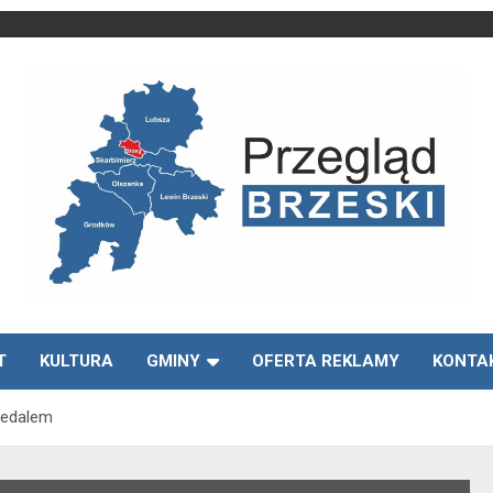
Media lokalne Brzeg | Gazeta Brzeg | Wiadomości Brzeg |
Przegląd Brzeski –
Brzeg24
T
KULTURA
GMINY
OFERTA REKLAMY
KONTA
wiadomości Brzeg
medalem