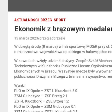
AKTUALNOŚCI
BRZEG
SPORT
Ekonomik z brązowym medal
13 marca 2023
przegladbrzeski
W ubiegłą środę (8 marca) w hali sportowej MOSiR przy ul. O
o mistrzostwo województwa opolskiego w halowej piłce no
W zawodach wzięły udział 4 drużyny: Zespół Szkół Mechan
Technicznych w Kluczborku, Publiczne Liceum Ogólnokształ
Ekonomicznych w Brzegu. Wszystkie mecze były wyrównane, a
publiczności. Drużyna z Brzegu z bilansem: zwycięstwo, remi
Wyniki:
PLO nr IX Opole – ZST-L Kluczbork 3:0
ZSM Głubczyce – ZSE Brzeg 2:1
ZST-L Kluczbork – ZSE Brzeg 1:2
PLO nr IX Opole – ZSM Głubczyce 0:1
ZSM Głubczyce – ZST-L Kluczbork 2:1