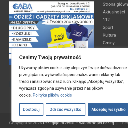
Strona głów
Aktualności
112
Sport
Kultura
Gminy
Brzeg
Cenimy Twoją prywatność
Grodków
Lewin Brz
Używamy plików cookie, aby ulepszyć Twoje doświadczenie
Lubsza
przeglądania, wyświetlać spersonalizowane reklamy lub
Media lokalne Brzeg - Gazeta
Olszanka
treści i analizować nasz ruch. Klikając „Akceptuj wszystko”,
Brzeg - Brzeg24 / 7
Skarbimie
wyrażasz zgodę na używanie przez nas plików
cookie.
Polityka plików cookie
Oferta rekla
Kontakt
Dostosuj
Odrzuć wszystko
Akceptuj wszystko
Copyright © 2026
Przegląd Brzeski – wiadomości Brzeg
The