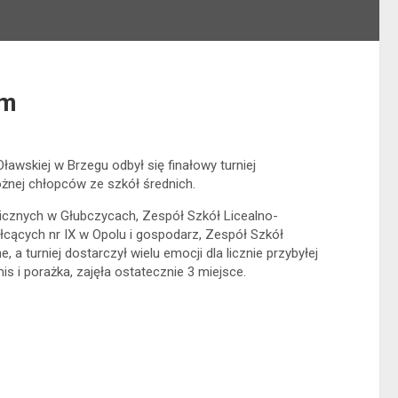
em
ławskiej w Brzegu odbył się finałowy turniej
żnej chłopców ze szkół średnich.
icznych w Głubczycach, Zespół Szkół Licealno-
cących nr IX w Opolu i gospodarz, Zespół Szkół
 turniej dostarczył wielu emocji dla licznie przybyłej
s i porażka, zajęła ostatecznie 3 miejsce.