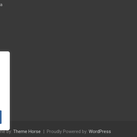
na
eski
rz
my
me by:
Theme Horse
Proudly Powered by:
WordPress