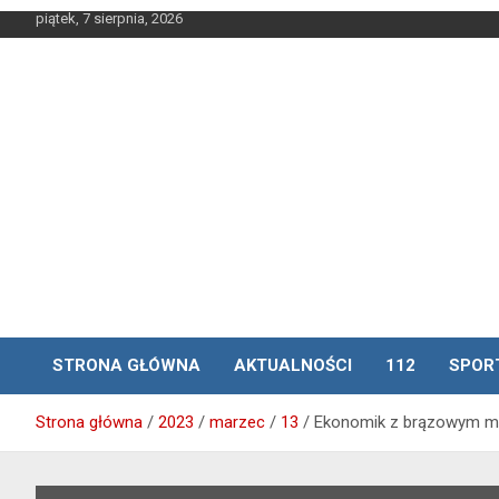
Skip
piątek, 7 sierpnia, 2026
to
content
STRONA GŁÓWNA
AKTUALNOŚCI
112
SPOR
Strona główna
2023
marzec
13
Ekonomik z brązowym 