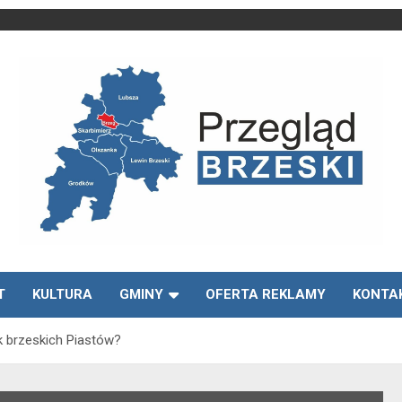
Media lokalne Brzeg | Gazeta Brzeg | Wiadomości Brzeg |
Przegląd Brzeski –
Brzeg24
T
KULTURA
GMINY
OFERTA REKLAMY
KONTA
wiadomości Brzeg
uk brzeskich Piastów?