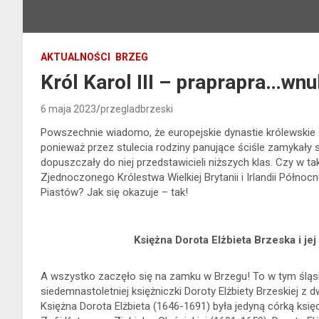
AKTUALNOŚCI
BRZEG
Król Karol III – praprapra…wn
6 maja 2023
przegladbrzeski
Powszechnie wiadomo, że europejskie dynastie królewskie
ponieważ przez stulecia rodziny panujące ściśle zamykały 
dopuszczały do niej przedstawicieli niższych klas. Czy w ta
Zjednoczonego Królestwa Wielkiej Brytanii i Irlandii Północne
Piastów? Jak się okazuje – tak!
Księżna Dorota Elżbieta Brzeska i je
A wszystko zaczęło się na zamku w Brzegu! To w tym śląsk
siedemnastoletniej księżniczki Doroty Elżbiety Brzeskiej z
Księżna Dorota Elżbieta (1646-1691) była jedyną córką księc