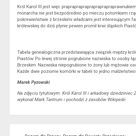
Król Karol III jest więc prapraprapraprapraprapraprawnukiem 
monarcha nie jest bezpośrednio po mieczu potomkiem rząd
pokrewieństwie z brzeskimi władcami jest interesującym fak
królewskiej do dziś płynie pewien promil krwi śląskich Piast
Tabela genealogiczna przedstawiająca związek między królem
Piastów. Po lewej stronie pogrubione nazwiska to osoby łąc
Brzeskim. Nazwiska niepogrubione to żony lub mężowie osób
Każde dwie poziome komórki w tabeli to jedno małżeństwo
Marek Pyzowski
Na zdjęciu tytułowym: Król Karol III i arkadowy dziedziniec
wykonał Mark Tantrum i pochodzi z zasobów Wikipedii.
Nawigacja