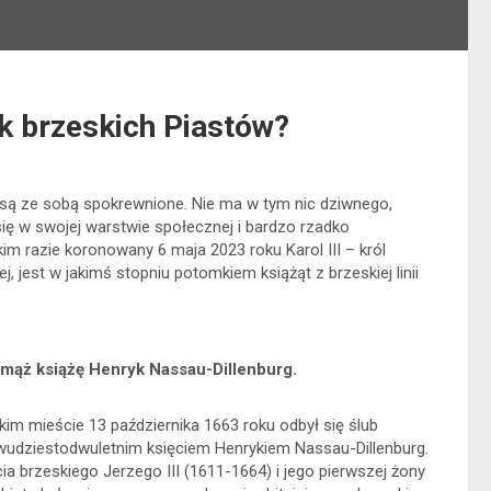
uk brzeskich Piastów?
 są ze sobą spokrewnione. Nie ma w tym nic dziwnego,
się w swojej warstwie społecznej i bardzo rzadko
kim razie koronowany 6 maja 2023 roku Karol III – król
j, jest w jakimś stopniu potomkiem książąt z brzeskiej linii
j mąż książę Henryk Nassau-Dillenburg.
im mieście 13 października 1663 roku odbył się ślub
 dwudziestodwuletnim księciem Henrykiem Nassau-Dillenburg.
ia brzeskiego Jerzego III (1611-1664) i jego pierwszej żony