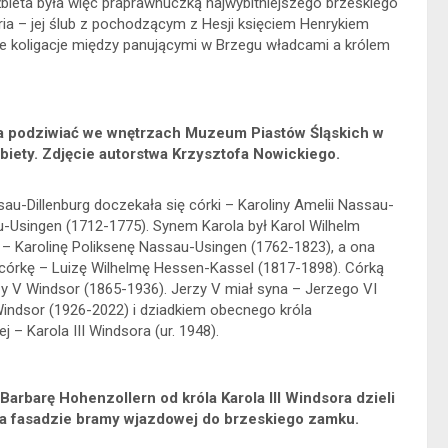
lżbieta była więc praprawnuczką najwybitniejszego brzeskiego
ria – jej ślub z pochodzącym z Hesji księciem Henrykiem
e koligacje między panującymi w Brzegu władcami a królem
żna podziwiać we wnętrzach Muzeum Piastów Śląskich w
żbiety. Zdjęcie autorstwa Krzysztofa Nowickiego.
au-Dillenburg doczekała się córki – Karoliny Amelii Nassau-
au-Usingen (1712-1775). Synem Karola był Karol Wilhelm
 – Karolinę Poliksenę Nassau-Usingen (1762-1823), a ona
córkę – Luizę Wilhelmę Hessen-Kassel (1817-1898). Córką
zy V Windsor (1865-1936). Jerzy V miał syna – Jerzego VI
 Windsor (1926-2022) i dziadkiem obecnego króla
j – Karola III Windsora (ur. 1948).
 Barbarę Hohenzollern od króla Karola III Windsora dzieli
a na fasadzie bramy wjazdowej do brzeskiego zamku.