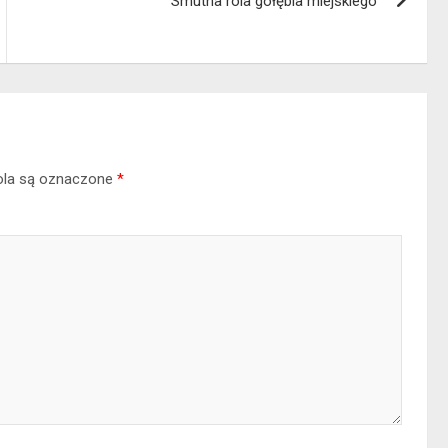
Smutna rola gołębia miejskiego
la są oznaczone
*