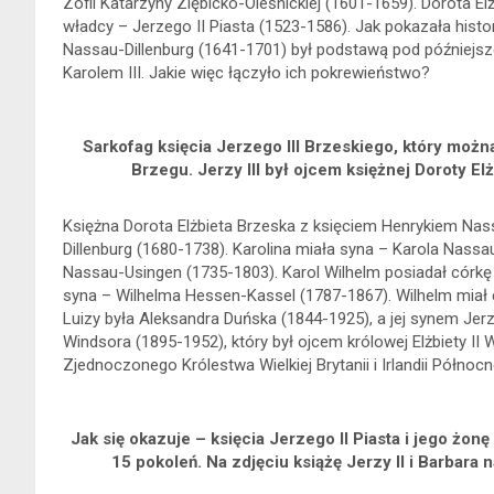
Zofii Katarzyny Ziębicko-Oleśnickiej (1601-1659). Dorota E
władcy – Jerzego II Piasta (1523-1586). Jak pokazała histo
Nassau-Dillenburg (1641-1701) był podstawą pod późniejsz
Karolem III. Jakie więc łączyło ich pokrewieństwo?
Sarkofag księcia Jerzego III Brzeskiego, który mo
Brzegu. Jerzy III był ojcem księżnej Doroty El
Księżna Dorota Elżbieta Brzeska z księciem Henrykiem Nass
Dillenburg (1680-1738). Karolina miała syna – Karola Nass
Nassau-Usingen (1735-1803). Karol Wilhelm posiadał córkę
syna – Wilhelma Hessen-Kassel (1787-1867). Wilhelm miał 
Luizy była Aleksandra Duńska (1844-1925), a jej synem Jer
Windsora (1895-1952), który był ojcem królowej Elżbiety II
Zjednoczonego Królestwa Wielkiej Brytanii i Irlandii Północne
Jak się okazuje – księcia Jerzego II Piasta i jego żonę
15 pokoleń. Na zdjęciu książę Jerzy II i Barbar