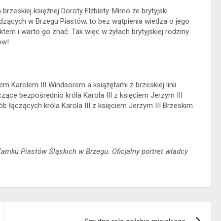
brzeskiej księżnej Doroty Elżbiety. Mimo że brytyjski
zących w Brzegu Piastów, to bez wątpienia wiedza o jego
tem i warto go znać. Tak więc w żyłach brytyjskiej rodziny
ów!
 Karolem III Windsorem a książętami z brzeskiej linii
zące bezpośrednio króla Karola III z księciem Jerzym III
 łączących króla Karola III z księciem Jerzym III Brzeskim.
.
 Zamku Piastów Śląskich w Brzegu. Oficjalny portret władcy