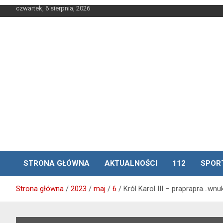
Skip
czwartek, 6 sierpnia, 2026
to
content
STRONA GŁÓWNA
AKTUALNOŚCI
112
SPOR
Strona główna
2023
maj
6
Król Karol III – praprapra…wn