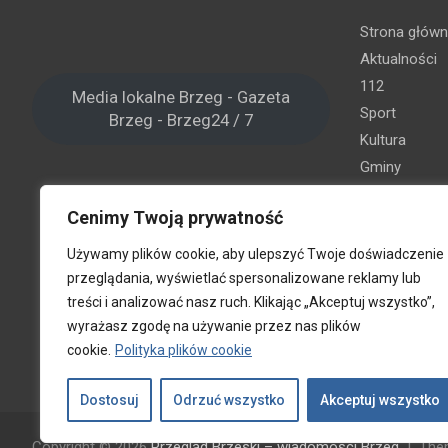
Strona głów
Aktualności
112
Media lokalne Brzeg - Gazeta
Sport
Brzeg - Brzeg24 / 7
Kultura
Gminy
Brzeg
Cenimy Twoją prywatność
Grodków
Lewin Brz
Używamy plików cookie, aby ulepszyć Twoje doświadczenie
Lubsza
przeglądania, wyświetlać spersonalizowane reklamy lub
Olszanka
treści i analizować nasz ruch. Klikając „Akceptuj wszystko”,
Skarbimie
wyrażasz zgodę na używanie przez nas plików
cookie.
Polityka plików cookie
Oferta rekla
Kontakt
Dostosuj
Odrzuć wszystko
Akceptuj wszystko
Copyright © 2026
Przegląd Brzeski – wiadomości Brzeg
The