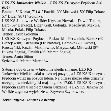
LZS KS Jankowice Wielkie – LZS KS Kruszyna-Prędocin 3:4
(0:4)
Bramki: 5’ Koziar, 7’ i 41’ Pawlik, 39’ Mirowski, 50’ Filip Tokarz,
57’ Bider, 90+1’ Golonka.
LZS KS Jankowice Wielkie: Krystian Nowak – Dawid Tokarz,
Barć (69’ Derkacz), Bider, Gall, Golonka, Kozoświst, Makuła,
Micuła, Polak, Filip Tokarz.
Trener: Jakub Golonka
LZS KS Kruszyna-Prędocin: Pasławski – Peczeniuk, Babicz (69’
Błażejewski), Bieniusia (60’ Nowak), Gembka (70’ Sikora),
Korczyński, Koziar, Małunowicz, Maryszczak, Mirowski (87’
Łukasz Saguła), Pawlik (86’ Marcin Saguła).
Trener: Amin Stitou
Sędziował: Marcin Marcinów.
Sytuacja obu drużyn w tabeli nie uległa zmianie. LZS KS
Jankowice Wielkie nadal na szóstej pozycji, a LZS KS Kruszyna-
Prędocin wciąż na pozycji lidera. Najbliższe mecze obie drużyny
rozegrają w niedzielę, 14 maja o godz. 17.00. LZS KS Kruszyna-
Prędocin zagra u siebie z Orłem Olszanka, a LZS KS Jankowice
Wielkie zagra na wyjeździe ze Zrywem Szydłowice.
Tekst i zdjęcia: Janusz Pasieczny