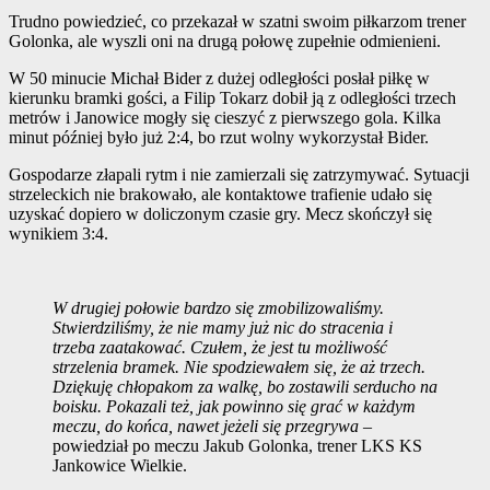
Trudno powiedzieć, co przekazał w szatni swoim piłkarzom trener
Golonka, ale wyszli oni na drugą połowę zupełnie odmienieni.
W 50 minucie Michał Bider z dużej odległości posłał piłkę w
kierunku bramki gości, a Filip Tokarz dobił ją z odległości trzech
metrów i Janowice mogły się cieszyć z pierwszego gola. Kilka
minut później było już 2:4, bo rzut wolny wykorzystał Bider.
Gospodarze złapali rytm i nie zamierzali się zatrzymywać. Sytuacji
strzeleckich nie brakowało, ale kontaktowe trafienie udało się
uzyskać dopiero w doliczonym czasie gry. Mecz skończył się
wynikiem 3:4.
W drugiej połowie bardzo się zmobilizowaliśmy.
Stwierdziliśmy, że nie mamy już nic do stracenia i
trzeba zaatakować. Czułem, że jest tu możliwość
strzelenia bramek. Nie spodziewałem się, że aż trzech.
Dziękuję chłopakom za walkę, bo zostawili serducho na
boisku. Pokazali też, jak powinno się grać w każdym
meczu, do końca, nawet jeżeli się przegrywa
–
powiedział po meczu Jakub Golonka, trener LKS KS
Jankowice Wielkie.