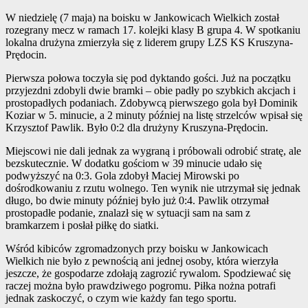
W niedzielę (7 maja) na boisku w Jankowicach Wielkich został
rozegrany mecz w ramach 17. kolejki klasy B grupa 4. W spotkaniu
lokalna drużyna zmierzyła się z liderem grupy LZS KS Kruszyna-
Prędocin.
Pierwsza połowa toczyła się pod dyktando gości. Już na początku
przyjezdni zdobyli dwie bramki – obie padły po szybkich akcjach i
prostopadłych podaniach. Zdobywcą pierwszego gola był Dominik
Koziar w 5. minucie, a 2 minuty później na listę strzelców wpisał się
Krzysztof Pawlik. Było 0:2 dla drużyny Kruszyna-Prędocin.
Miejscowi nie dali jednak za wygraną i próbowali odrobić stratę, ale
bezskutecznie. W dodatku gościom w 39 minucie udało się
podwyższyć na 0:3. Gola zdobył Maciej Mirowski po
dośrodkowaniu z rzutu wolnego. Ten wynik nie utrzymał się jednak
długo, bo dwie minuty później było już 0:4. Pawlik otrzymał
prostopadłe podanie, znalazł się w sytuacji sam na sam z
bramkarzem i posłał piłkę do siatki.
Wśród kibiców zgromadzonych przy boisku w Jankowicach
Wielkich nie było z pewnością ani jednej osoby, która wierzyła
jeszcze, że gospodarze zdołają zagrozić rywalom. Spodziewać się
raczej można było prawdziwego pogromu. Piłka nożna potrafi
jednak zaskoczyć, o czym wie każdy fan tego sportu.