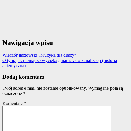
Nawigacja wpisu
Wieczór lisztowski „Muzyka dla duszy”
O tym, jak pieniądze wyciekają nam… do kanalizacji (historia
autentyczna)
Dodaj komentarz
Twój adres e-mail nie zostanie opublikowany.
Wymagane pola są
oznaczone
*
Komentarz
*