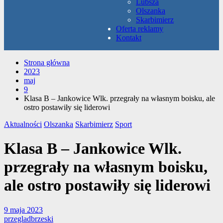
Lubsza
Olszanka
Skarbimierz
Oferta reklamy
Kontakt
Strona główna
2023
maj
9
Klasa B – Jankowice Wlk. przegrały na własnym boisku, ale
ostro postawiły się liderowi
Aktualności
Olszanka
Skarbimierz
Sport
Klasa B – Jankowice Wlk.
przegrały na własnym boisku,
ale ostro postawiły się liderowi
9 maja 2023
przegladbrzeski