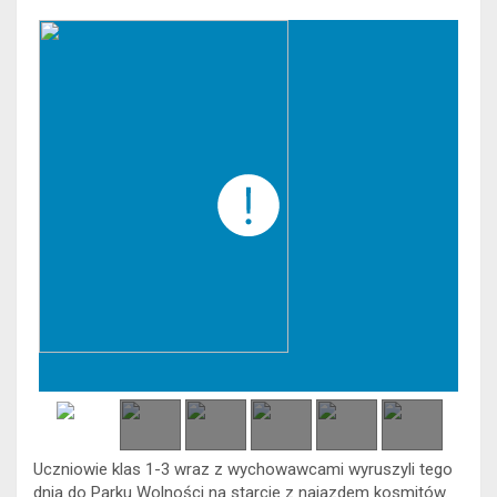
Uczniowie klas 1-3 wraz z wychowawcami wyruszyli tego
dnia do Parku Wolności na starcie z najazdem kosmitów.