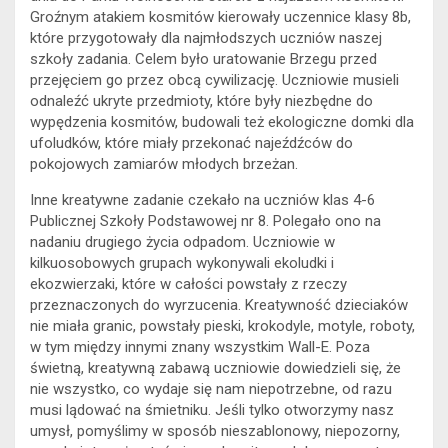
Groźnym atakiem kosmitów kierowały uczennice klasy 8b,
które przygotowały dla najmłodszych uczniów naszej
szkoły zadania. Celem było uratowanie Brzegu przed
przejęciem go przez obcą cywilizację. Uczniowie musieli
odnaleźć ukryte przedmioty, które były niezbędne do
wypędzenia kosmitów, budowali też ekologiczne domki dla
ufoludków, które miały przekonać najeźdźców do
pokojowych zamiarów młodych brzeżan.
Inne kreatywne zadanie czekało na uczniów klas 4-6
Publicznej Szkoły Podstawowej nr 8. Polegało ono na
nadaniu drugiego życia odpadom. Uczniowie w
kilkuosobowych grupach wykonywali ekoludki i
ekozwierzaki, które w całości powstały z rzeczy
przeznaczonych do wyrzucenia. Kreatywność dzieciaków
nie miała granic, powstały pieski, krokodyle, motyle, roboty,
w tym między innymi znany wszystkim Wall-E. Poza
świetną, kreatywną zabawą uczniowie dowiedzieli się, że
nie wszystko, co wydaje się nam niepotrzebne, od razu
musi lądować na śmietniku. Jeśli tylko otworzymy nasz
umysł, pomyślimy w sposób nieszablonowy, niepozorny,