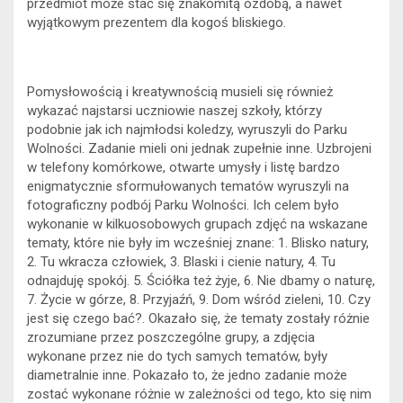
przedmiot może stać się znakomitą ozdobą, a nawet
wyjątkowym prezentem dla kogoś bliskiego.
Pomysłowością i kreatywnością musieli się również
wykazać najstarsi uczniowie naszej szkoły, którzy
podobnie jak ich najmłodsi koledzy, wyruszyli do Parku
Wolności. Zadanie mieli oni jednak zupełnie inne. Uzbrojeni
w telefony komórkowe, otwarte umysły i listę bardzo
enigmatycznie sformułowanych tematów wyruszyli na
fotograficzny podbój Parku Wolności. Ich celem było
wykonanie w kilkuosobowych grupach zdjęć na wskazane
tematy, które nie były im wcześniej znane: 1. Blisko natury,
2. Tu wkracza człowiek, 3. Blaski i cienie natury, 4. Tu
odnajduję spokój. 5. Ściółka też żyje, 6. Nie dbamy o naturę,
7. Życie w górze, 8. Przyjaźń, 9. Dom wśród zieleni, 10. Czy
jest się czego bać?. Okazało się, że tematy zostały różnie
zrozumiane przez poszczególne grupy, a zdjęcia
wykonane przez nie do tych samych tematów, były
diametralnie inne. Pokazało to, że jedno zadanie może
zostać wykonane różnie w zależności od tego, kto się nim