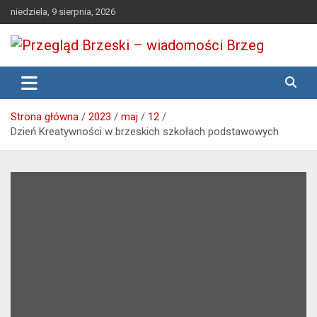
Skip
niedziela, 9 sierpnia, 2026
to
content
Media lokalne Brzeg | Gazeta Brzeg | Wiadomości Brzeg |
Przegląd Brzeski – wiadomości
Brzeg24
Brzeg
Strona główna
2023
maj
12
Dzień Kreatywności w brzeskich szkołach podstawowych