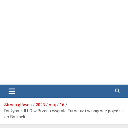
Media lokalne Brzeg | Gazeta Brzeg | Wiadomości Brzeg |
Przegląd Brzeski – wiadomości
Brzeg24
Brzeg
Strona główna
2023
maj
16
Drużyna z II LO w Brzegu wygrała Euroquiz i w nagrodę pojedzie
do Brukseli